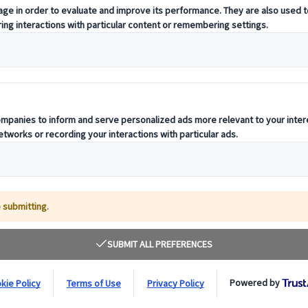
ediante una videollamada con un asesor o enviándonos tu consulta a trav