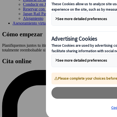
Conducir en Japón
Reservar con nosotros
Japan Rail Pass
Alojamiento
Asesoramiento virtual
Cómo empezar
Planifiquemos juntos tu itinerario de la forma que prefieras, ya sea m
totalmente reembolsable si reservas tu tour con nosotros.
Cita online