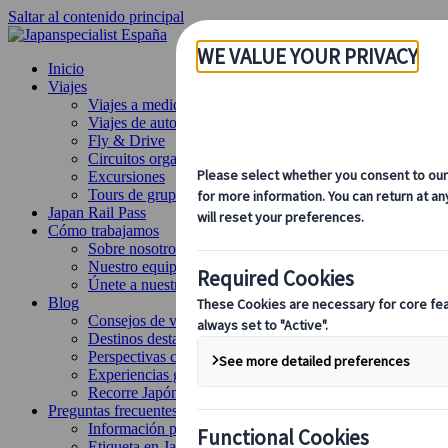
Saltar al contenido principal
Inicio
Viajes
Viajes a medida
Viajes de autor
Fly & Drive
Circuitos organizados
Excursiones
Tours de grupo a medida
Japan Rail Pass
Cómo trabajamos
Sobre nosotros
Nuestro equipo
Únete a nuestro equipo
Blog
Consejos de viaje para cada temporada
Destinos destacados
Perspectivas culturales
Experiencias gastronómicas
Recorre Japón en tren
Preguntas frecuentes
Información práctica
Etiqueta en Japón