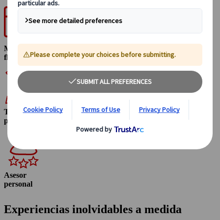
Máxima
flexibilidad
Totalmente
personalizable
Asesor
personal
Experiencias inolvidables a medida