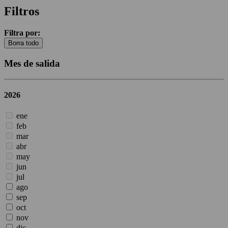
Filtros
Filtra por:
Borra todo
Mes de salida
2026
ene
feb
mar
abr
may
jun
jul
ago
sep
oct
nov
dic