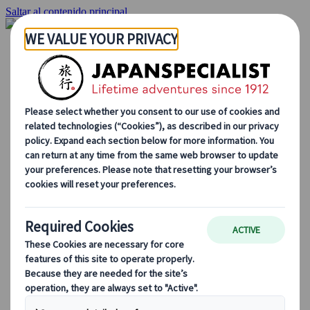
Saltar al contenido principal
Inicio
Viajes
Viajes a medida
Viajes de autor
Fly & Drive
Circuitos organizados
Excursiones
Tours de grupo a medida
Japan Rail Pass
Cómo trabajamos
Sobre nosotros
Nuestro equipo
Únete a nuestro equipo
Blog
Consejos de viaje para cada temporada
Destinos destacados
Perspectivas culturales
Experiencias gastronómicas
Recorre Japón en tren
Preguntas frecuentes
Información práctica
Etiqueta en Japón