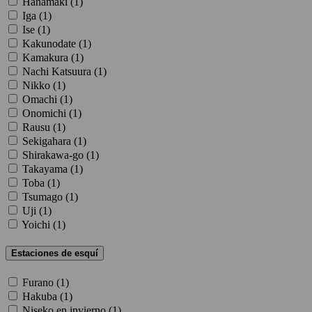
Hanamaki (
1
)
Iga (
1
)
Ise (
1
)
Kakunodate (
1
)
Kamakura (
1
)
Nachi Katsuura (
1
)
Nikko (
1
)
Omachi (
1
)
Onomichi (
1
)
Rausu (
1
)
Sekigahara (
1
)
Shirakawa-go (
1
)
Takayama (
1
)
Toba (
1
)
Tsumago (
1
)
Uji (
1
)
Yoichi (
1
)
Estaciones de esquí
Furano (
1
)
Hakuba (
1
)
Niseko en invierno (
1
)