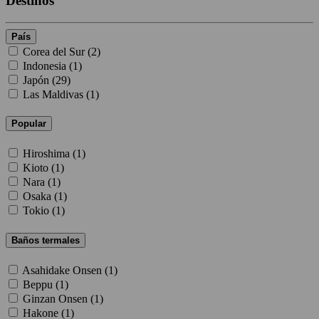
Destinos
País
Corea del Sur (
2
)
Indonesia (
1
)
Japón (
29
)
Las Maldivas (
1
)
Popular
Hiroshima (
1
)
Kioto (
1
)
Nara (
1
)
Osaka (
1
)
Tokio (
1
)
Baños termales
Asahidake Onsen (
1
)
Beppu (
1
)
Ginzan Onsen (
1
)
Hakone (
1
)