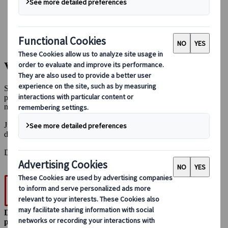
Conducir en Japón
Reservar con nosotros
Japan Rail Pass
Alojamiento
Asesoramiento virtual
Viajes a medida
Si lo que buscas es un viaje con la máxima libertad y flexibilidad,
pero que incluya tu propio toque personal, echa un vistazo a
nuestros viajes a medida.
Juntos diseñaremos un viaje que se adapte a tus necesidades, estilo
de viaje, presupuesto, intereses y mucho más.
Déjate llevar por nuestra experiencia para crear tu viaje ideal.
Documentación
personalizada