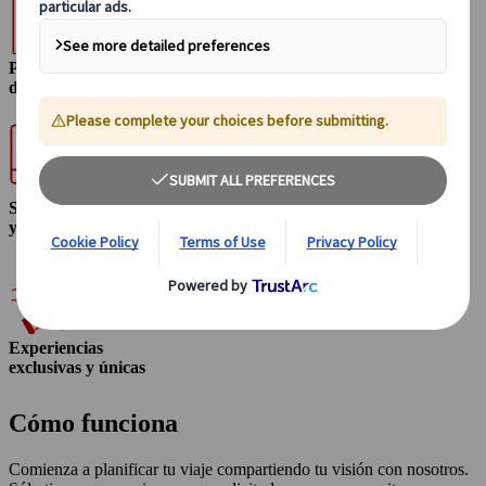
Planificación
detallada
Soluciones flexibles
y orientadas al valor
Experiencias
exclusivas y únicas
Cómo funciona
Comienza a planificar tu viaje compartiendo tu visión con nosotros.