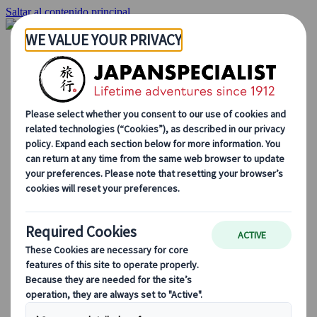
Saltar al contenido principal
Inicio
Viajes
Viajes a medida
Viajes de autor
Fly & Drive
Circuitos organizados
Excursiones
Tours de grupo a medida
Japan Rail Pass
Cómo trabajamos
Sobre nosotros
Nuestro equipo
Únete a nuestro equipo
Blog
Consejos de viaje para cada temporada
Destinos destacados
Perspectivas culturales
Experiencias gastronómicas
Recorre Japón en tren
Preguntas frecuentes
Información práctica
Etiqueta en Japón