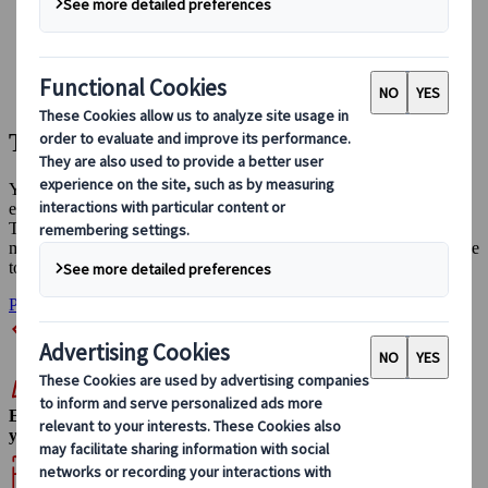
Conducir en Japón
Reservar con nosotros
Japan Rail Pass
Alojamiento
Asesoramiento virtual
Tours de grupo a medida
Ya seas un entrenador deportivo planificando un campamento de
entrenamiento, un arquitecto en busca de diseños vanguardistas en
Tokio para tu equipo, o un agente de viajes que organiza viajes a
medida para grupos con necesidades especiales, Japanspecialist tiene
todo lo que necesitas.
Planifica ya tu viaje
Experiencia
y personalización