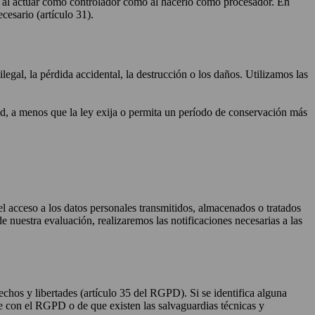
to al actuar como controlador como al hacerlo como procesador. En
cesario (artículo 31).
egal, la pérdida accidental, la destrucción o los daños. Utilizamos las
ad, a menos que la ley exija o permita un período de conservación más
 el acceso a los datos personales transmitidos, almacenados o tratados
e nuestra evaluación, realizaremos las notificaciones necesarias a las
chos y libertades (artículo 35 del RGPD). Si se identifica alguna
e con el RGPD o de que existen las salvaguardias técnicas y