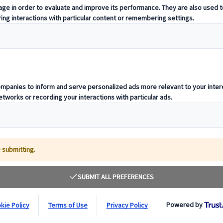
uoni Global Travel Services (Switzerland) LTD (“la Empresa”) y sus fi
 esta política de privacidad (“la Política de Privacidad”) pretende inf
s, y JTB Europe Group recogen y tratan los datos personales que nos e
ros. Tratamos estos datos personales de conformidad con la normativa a
Datos n.º 2016/679 (“el RGPD”).
no deseas que tus datos personales sean utilizados por nosotros como se
posible que no podamos prestarte nuestros servicios, que no tengas acces
rivacidad, contacta con
dpo@jtb-europe.com
.