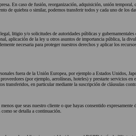
resa. En caso de fusión, reorganización, adquisición, unión temporal, ce
nto de quiebra o similar, podemos transferir todos y cada uno de los dat
egal, litigio y/o solicitudes de autoridades públicas y gubernamentales
al, aplicación de la ley u otros asuntos de importancia pública, la di
emente necesaria para proteger nuestros derechos y aplicar los recursos
rsonales fuera de la Unión Europea, por ejemplo a Estados Unidos, Japón
os proveedores (por ejemplo, aerolíneas, hoteles) y prestarte servicios en 
 transferidos, en particular mediante la suscripción de cláusulas contr
a menos que seas nuestro cliente o que hayas consentido expresamente d
como se detalla a continuación.