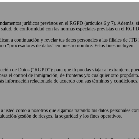
undamentos jurídicos previstos en el RGPD (artículos 6 y 7). Además, si
o de salud, de conformidad con las normas especiales previstas en el RGPD 
ndican a continuación y revelar tus datos personales a las filiales de J
como “procesadores de datos” en nuestro nombre. Estos fines incluyen:
otección de Datos (“RGPD”): para que tú puedas viajar al extranjero, pue
es para el control de inmigración, de fronteras y/o cualquier otro propós
s información relacionada de acuerdo con sus términos y condiciones. S
to a usted como a nosotros que sigamos tratando tus datos personales co
evaluación/gestión de riesgos, la seguridad y los fines operativos.