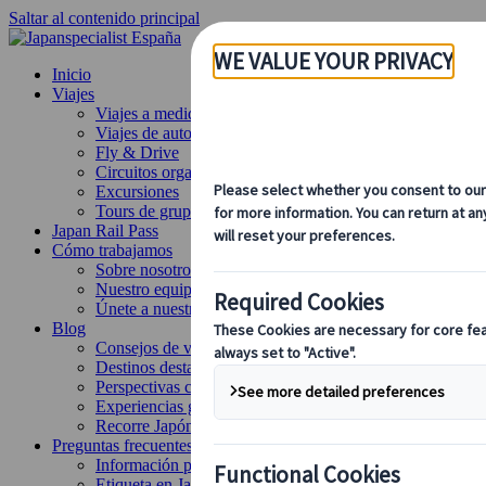
Saltar al contenido principal
Inicio
Viajes
Viajes a medida
Viajes de autor
Fly & Drive
Circuitos organizados
Excursiones
Tours de grupo a medida
Japan Rail Pass
Cómo trabajamos
Sobre nosotros
Nuestro equipo
Únete a nuestro equipo
Blog
Consejos de viaje para cada temporada
Destinos destacados
Perspectivas culturales
Experiencias gastronómicas
Recorre Japón en tren
Preguntas frecuentes
Información práctica
Etiqueta en Japón