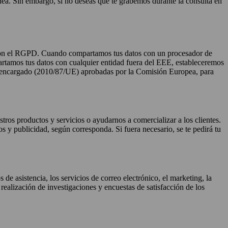
ínea. Sin embargo, si no deseas que te grabemos durante la consulta en
 con el RGPD. Cuando compartamos tus datos con un procesador de
artamos tus datos con cualquier entidad fuera del EEE, estableceremos
e a encargado (2010/87/UE) aprobadas por la Comisión Europea, para
tros productos y servicios o ayudarnos a comercializar a los clientes.
s y publicidad, según corresponda. Si fuera necesario, se te pedirá tu
e asistencia, los servicios de correo electrónico, el marketing, la
a realización de investigaciones y encuestas de satisfacción de los