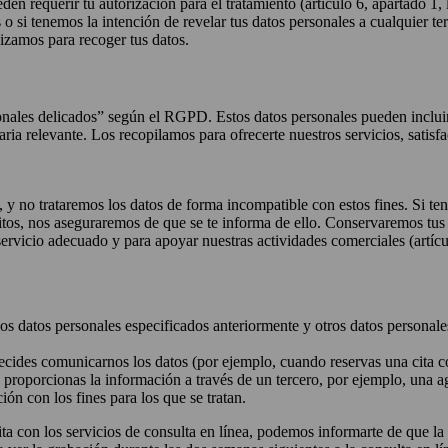
en requerir tu autorización para el tratamiento (artículo 6, apartado 1,
es o si tenemos la intención de revelar tus datos personales a cualquier t
lizamos para recoger tus datos.
nales delicados” según el RGPD. Estos datos personales pueden incluir 
aria relevante. Los recopilamos para ofrecerte nuestros servicios, satisfa
s, y no trataremos los datos de forma incompatible con estos fines. Si te
itos, nos aseguraremos de que se te informa de ello. Conservaremos tus
 servicio adecuado y para apoyar nuestras actividades comerciales (artí
los datos personales especificados anteriormente y otros datos personale
ides comunicarnos los datos (por ejemplo, cuando reservas una cita con
 proporcionas la información a través de un tercero, por ejemplo, una 
ión con los fines para los que se tratan.
ta con los servicios de consulta en línea, podemos informarte de que la 