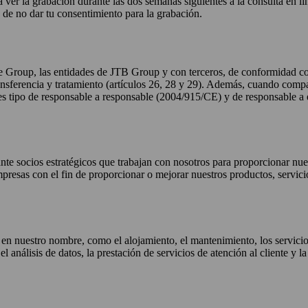
a ver la grabación durante las dos semanas siguientes a la consulta en l
n de no dar tu consentimiento para la grabación.
ope Group, las entidades de JTB Group y con terceros, de conformidad
ransferencia y tratamiento (artículos 26, 28 y 29). Además, cuando comp
uales tipo de responsable a responsable (2004/915/CE) y de responsabl
nte socios estratégicos que trabajan con nosotros para proporcionar nues
resas con el fin de proporcionar o mejorar nuestros productos, servicio
 nuestro nombre, como el alojamiento, el mantenimiento, los servicios d
el análisis de datos, la prestación de servicios de atención al cliente y l