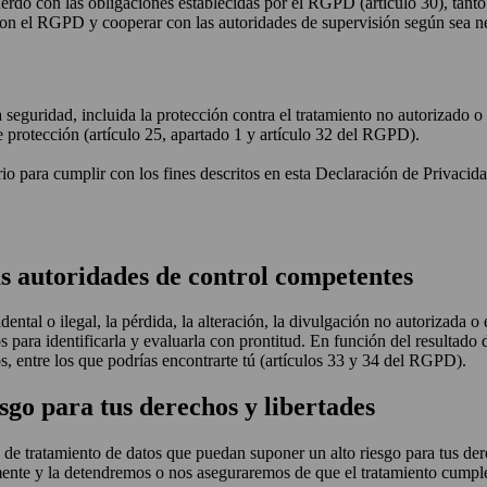
uerdo con las obligaciones establecidas por el RGPD (artículo 30), tan
 con el RGPD y cooperar con las autoridades de supervisión según sea ne
guridad, incluida la protección contra el tratamiento no autorizado o il
e protección (artículo 25, apartado 1 y artículo 32 del RGPD).
o para cumplir con los fines descritos en esta Declaración de Privacid
las autoridades de control competentes
ntal o ilegal, la pérdida, la alteración, la divulgación no autorizada o
para identificarla y evaluarla con prontitud. En función del resultado d
s, entre los que podrías encontrarte tú (artículos 33 y 34 del RGPD).
go para tus derechos y libertades
 de tratamiento de datos que puedan suponer un alto riesgo para tus dere
namente y la detendremos o nos aseguraremos de que el tratamiento cumpl