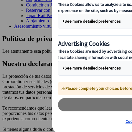
Conducir en Japón
Reservar con nosotros
Japan Rail Pass
Alojamiento
Asesoramiento virtual
Política de privacidad
Lee atentamente esta política de privacidad.
Nuestra declaración de privacidad
La protección de tus datos personales es de gran importancia para K
Corporation y sus filiales (conjuntamente, “JTB Group”). Por lo tanto,
prestación de servicios de viajes, en calidad de controlador de dato
tratamos tus datos personales recibidos u obtenidos a través de terce
de datos, en particular con el Reglamento General de Protección de 
Te recomendamos que leas atentamente esta Política de Privacidad. Si 
proporciones tus datos personales. Ten en cuenta que, en tal caso, es 
experiencia como cliente se vea afectada.
Si tienes alguna duda o comentario en relación con esta Política de P