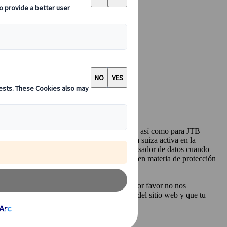
liales (conjuntamente, “JTB Europe Group”), así como para JTB
ormarte sobre cómo la Empresa, una compañía suiza activa en la
nvías o revelas. También actuamos como procesador de datos cuando
plicable de la UE y de los Estados miembros en materia de protección
 establece en esta Política de Privacidad, por favor no nos
o y/o no puedas utilizar algunas funciones del sitio web y que tu