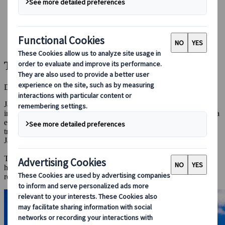
Conducir en Japón
Reservar con nosotros
Japan Rail Pass
Alojamiento
Asesoramiento virtual
Tu Blog Para Viajar a Japón
Descubre Japón - Consejos, ideas e inspiración
Japón es una tierra donde la tradición atemporal se funde con la
innovación de vanguardia, creando una fascinante mezcla de cultura
e historia. Desde bulliciosas ciudades y maravillas futuristas hasta
tranquilos paisajes naturales y templos milenarios, cada rincón de
Japón es cautivante.
Tanto si estás planificando un viaje o admirando Japón desde lejos,
hemos recopilado consejos de expertos, ideas inspiradoras y
recomendaciones para que puedas vivir toda la magia de Japón.