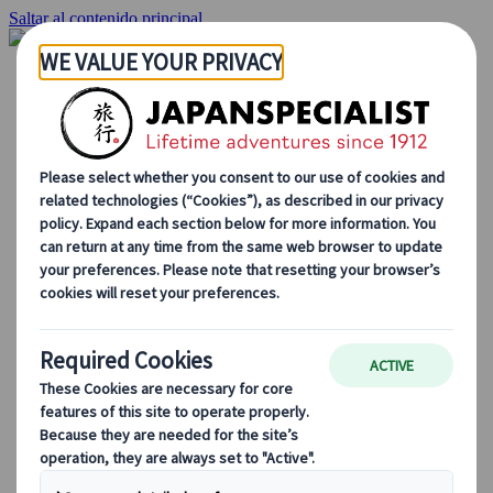
Saltar al contenido principal
Inicio
Viajes
Viajes a medida
Viajes de autor
Fly & Drive
Circuitos organizados
Excursiones
Tours de grupo a medida
Japan Rail Pass
Cómo trabajamos
Sobre nosotros
Nuestro equipo
Únete a nuestro equipo
Blog
Consejos de viaje para cada temporada
Destinos destacados
Perspectivas culturales
Experiencias gastronómicas
Recorre Japón en tren
Preguntas frecuentes
Información práctica
Etiqueta en Japón