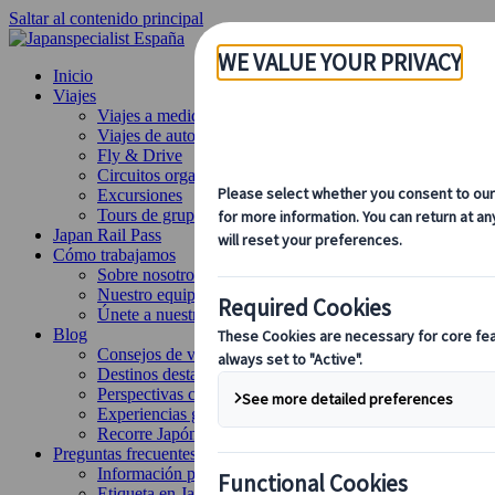
Saltar al contenido principal
Inicio
Viajes
Viajes a medida
Viajes de autor
Fly & Drive
Circuitos organizados
Excursiones
Tours de grupo a medida
Japan Rail Pass
Cómo trabajamos
Sobre nosotros
Nuestro equipo
Únete a nuestro equipo
Blog
Consejos de viaje para cada temporada
Destinos destacados
Perspectivas culturales
Experiencias gastronómicas
Recorre Japón en tren
Preguntas frecuentes
Información práctica
Etiqueta en Japón