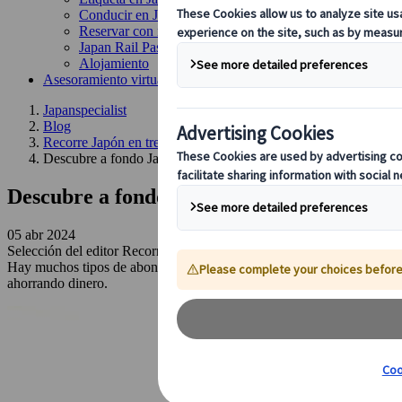
Conducir en Japón
Reservar con nosotros
Japan Rail Pass
Alojamiento
Asesoramiento virtual
Japanspecialist
Blog
Recorre Japón en tren
Descubre a fondo Japón con los abonos regionales
Descubre a fondo Japón con los abonos reg
05 abr 2024
Selección del editor
Recorre Japón en tren
Hay muchos tipos de abonos de transporte que puedes comprar para viaj
ahorrando dinero.