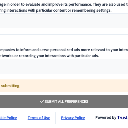
ionales
ar por Japón. Pero si quieres hacer de una ciudad tu base y explorar l