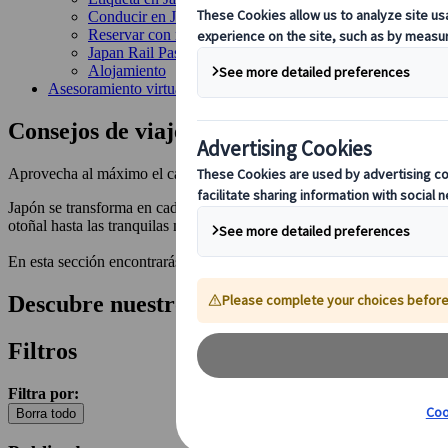
Conducir en Japón
Reservar con nosotros
Japan Rail Pass
Alojamiento
Asesoramiento virtual
Consejos de viaje para cada temporada en
Aprovecha al máximo el cambio de estación en Japón: consejos y suge
Japón se transforma en cada estación, ofreciendo experiencias únicas a
otoñal hasta las tranquilas maravillas del invierno, siempre hay algo 
En esta sección encontrarás consejos de expertos sobre cómo afrontar 
Descubre nuestros últimos artículos
Filtros
Filtra por:
Borra todo