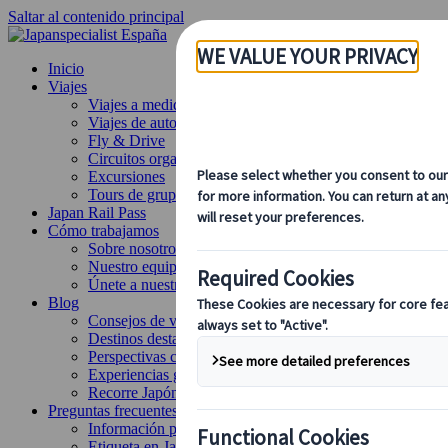
Saltar al contenido principal
Inicio
Viajes
Viajes a medida
Viajes de autor
Fly & Drive
Circuitos organizados
Excursiones
Tours de grupo a medida
Japan Rail Pass
Cómo trabajamos
Sobre nosotros
Nuestro equipo
Únete a nuestro equipo
Blog
Consejos de viaje para cada temporada
Destinos destacados
Perspectivas culturales
Experiencias gastronómicas
Recorre Japón en tren
Preguntas frecuentes
Información práctica
Etiqueta en Japón