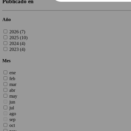
Publicado en
Año
2026 (
7
)
2025 (
10
)
2024 (
4
)
2023 (
4
)
Mes
ene
feb
mar
abr
may
jun
jul
ago
sep
oct