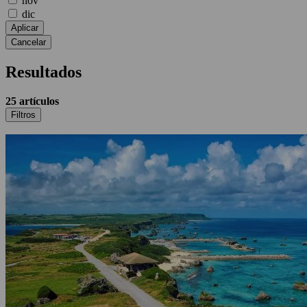
nov
dic
Aplicar
Cancelar
Resultados
25
artículos
Filtros