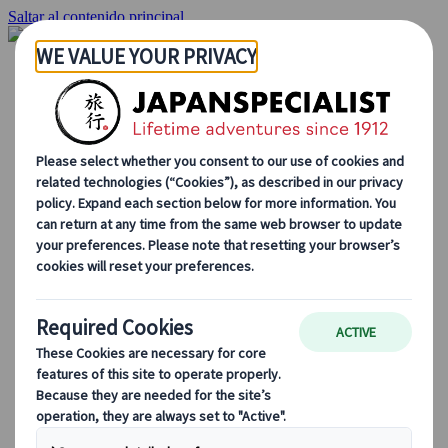
Saltar al contenido principal
Inicio
Viajes
Viajes a medida
Viajes de autor
Fly & Drive
Circuitos organizados
Excursiones
Tours de grupo a medida
Japan Rail Pass
Cómo trabajamos
Sobre nosotros
Nuestro equipo
Únete a nuestro equipo
Blog
Consejos de viaje para cada temporada
Destinos destacados
Perspectivas culturales
Experiencias gastronómicas
Recorre Japón en tren
Preguntas frecuentes
Información práctica
Etiqueta en Japón