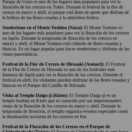
Parque de Ueno es uno de los lugares más populares para ver la
floración de los cerezos en Tokio. Durante el festival de la flor de
cerezo en marzo y abril, el parque está lleno de gente que disfruta de
la belleza de las flores rosadas y la atmósfera festiva.
Senderismo en el Monte Yoshino (Nara):
El Monte Yoshino es
uno de los lugares más populares para ver la floración de los cerezos
en Japón. Durante la temporada de floración de los cerezos en
marzo y abril, el Monte Yoshino está cubierto de flores rosadas y
blancas. Es un lugar popular para hacer senderismo y disfrutar de las
vistas panorámicas.
Festival de la Flor de Cerezo de Hirosaki (Aomori):
El Festival
de la Flor de Cerezo de Hirosaki es uno de los festivales más
famosos de Japón para ver la floración de los cerezos. Durante el
festival en abril, los visitantes pueden disfrutar de las flores rosadas y
blancas en el Parque del Castillo de Hirosaki.
Visita al Templo Daigo-ji (Kioto):
El Templo Daigo-ji es un
templo budista en Kioto que es conocido por sus impresionantes
vistas de la floración de los cerezos en marzo y abril. Durante la
temporada de floración, el templo organiza eventos especiales como
la iluminación nocturna de los cerezos en flor.
Festival de la Floración de los Cerezos en el Parque de
Chidorigafuchi (Tokio):
El Parque de Chidorigafuchi es otro lugar