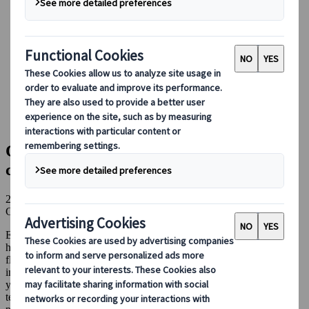
Conducir en Japón
Reservar con nosotros
Japan Rail Pass
Alojamiento
Asesoramiento virtual
Japanspecialist
Blog
Consejos de viaje para cada temporada
Clima y estaciones en Japón: guía completa
Clima y estaciones en Japón: guía
completa
22 jul 2026 (Actualizado)
Consejos de viaje para cada temporada
Estaciones
Clima
El clima y las estaciones en Japón son uno de los atractivos que
hacen del país un destino fascinante durante todo el año. Desde la
floración de los cerezos en primavera hasta los paisajes nevados del
invierno, cada temporada transforma el paisaje y ofrece actividades
y tradiciones completamente diferentes. En esta guía encontrarás
temperaturas orientativas, consejos por región y recomendaciones