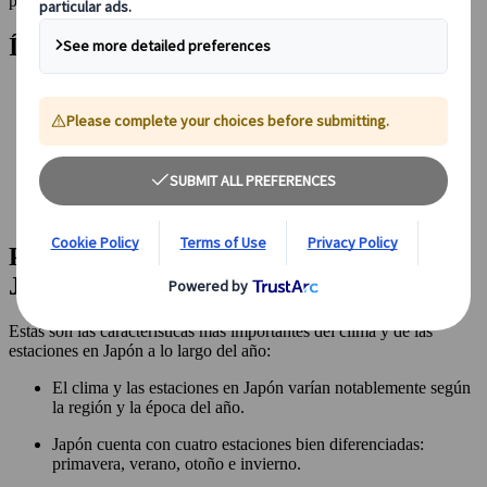
para elegir la mejor época para viajar a Japón según tus intereses.
Índice
Cómo es el clima de Japón
Las cuatro estaciones en Japón
Temperaturas y clima en Japón según la región
Qué hacer en Japón en cada estación
Cuándo visitar Japón según la época del año
Preguntas frecuentes sobre el clima y las estaciones en Japón
Conclusión: el mejor momento para viajar a Japón
Puntos clave del clima y las estaciones en
Japón
Estas son las características más importantes del clima y de las
estaciones en Japón a lo largo del año:
El clima y las estaciones en Japón varían notablemente según
la región y la época del año.
Japón cuenta con cuatro estaciones bien diferenciadas:
primavera, verano, otoño e invierno.