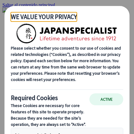
Saltar al contenido principal
Inicio
Viajes
Viajes a medida
Viajes de autor
Fly & Drive
Circuitos organizados
Excursiones
Tours de grupo a medida
Japan Rail Pass
Cómo trabajamos
Sobre nosotros
Nuestro equipo
Únete a nuestro equipo
Blog
Consejos de viaje para cada temporada
Destinos destacados
Perspectivas culturales
Experiencias gastronómicas
Recorre Japón en tren
Preguntas frecuentes
Información práctica
Etiqueta en Japón