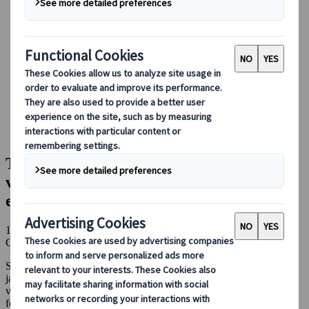
Conducir en Japón
Reservar con nosotros
Japan Rail Pass
Alojamiento
Asesoramiento virtual
Japanspecialist
Blog
Consejos de viaje para cada temporada
Tu guía por los mejores festivales de verano en Japón: qué
ver, comer y experimentar
Tu guía por los mejores festivales de
verano en Japón: qué ver, comer y
experimentar
15 jul 2025
Consejos de viaje para cada temporada
Sería demasiado difícil elegir solo una parte favorita de la cultura
japonesa, ¡Porque nos encanta toda! Pero cuando hablamos de
verano, hay algo que no nos perderíamos por nada del mundo: ¡los
festivales!