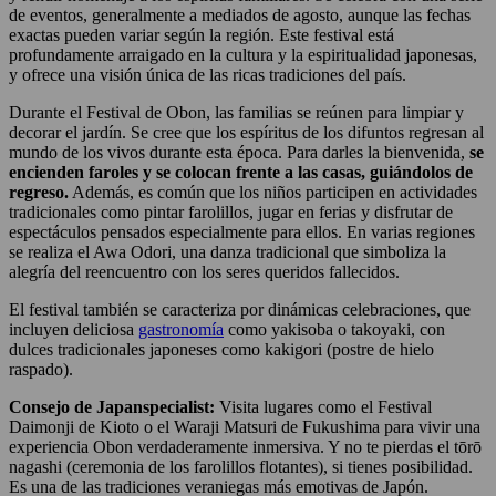
de eventos, generalmente a mediados de agosto, aunque las fechas
exactas pueden variar según la región. Este festival está
profundamente arraigado en la cultura y la espiritualidad japonesas,
y ofrece una visión única de las ricas tradiciones del país.
Durante el Festival de Obon, las familias se reúnen para limpiar y
decorar el jardín. Se cree que los espíritus de los difuntos regresan al
mundo de los vivos durante esta época. Para darles la bienvenida,
se
encienden faroles y se colocan frente a las casas, guiándolos de
regreso.
Además, es común que los niños participen en actividades
tradicionales como pintar farolillos, jugar en ferias y disfrutar de
espectáculos pensados especialmente para ellos. En varias regiones
se realiza el Awa Odori, una danza tradicional que simboliza la
alegría del reencuentro con los seres queridos fallecidos.
El festival también se caracteriza por dinámicas celebraciones, que
incluyen deliciosa
gastronomía
como yakisoba o takoyaki, con
dulces tradicionales japoneses como kakigori (postre de hielo
raspado).
Consejo de Japanspecialist:
Visita lugares como el Festival
Daimonji de Kioto o el Waraji Matsuri de Fukushima para vivir una
experiencia Obon verdaderamente inmersiva. Y no te pierdas el tōrō
nagashi (ceremonia de los farolillos flotantes), si tienes posibilidad.
Es una de las tradiciones veraniegas más emotivas de Japón.