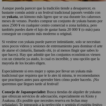
Aunque pueda parecer que la tradición tiende a desaparecer, es
bastante común asistir a un festival tradicional japonés vestido con
un
yukata
, un kimono más ligero que se usa durante los calurosos
meses de verano. Puedes comprar un conjunto de yukata barato por
unos 2500 ¥ en cualquier centro comercial o zona turística, pero
también puedes darte el lujo de gastar hasta 20 000 ¥ (o más) para
conseguir un conjunto más moderno u original.
Si vestirse con yukata puede parecer intimidante, solo se necesitan
unos pocos videos y sesiones de entrenamiento para dominar el arte
de atarse el cinturón, llamado obi, (o al menos fingir que sabes lo
que haces). Hay que admitir que los conjuntos económicos vienen
con un cinturón ya atado, lo cual es increíble, y una opción que la
mayoría de los locales eligen.
Especialmente si eres mujer y optas por llevar un yukata más
tradicional que requiera que te lo ates tú misma, te recomendamos
que practiques antes para aprender bien cómo poder hacerlo. ¡No
queremos que llegues tarde al festival!
Consejo de Japanspecialist:
Busca tiendas de alquiler de yukatas
que ofrezcan servicios de adecuación, especialmente en Kioto y
Asakusa. (Es posible que necesites reserva en fechas muy
señaladas). Te integrarás a la perfección y sentirás el espíritu festivo