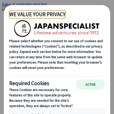
Saltar al contenido principal
Inicio
Viajes
Viajes a medida
Viajes de autor
Fly & Drive
Circuitos organizados
Excursiones
Tours de grupo a medida
Japan Rail Pass
Cómo trabajamos
Sobre nosotros
Nuestro equipo
Únete a nuestro equipo
Blog
Consejos de viaje para cada temporada
Destinos destacados
Perspectivas culturales
Experiencias gastronómicas
Recorre Japón en tren
Preguntas frecuentes
Información práctica
Etiqueta en Japón