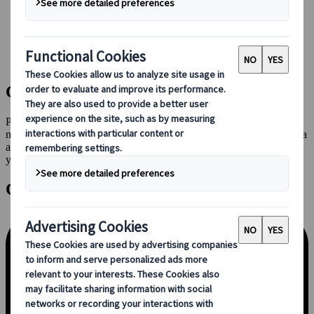
Conducir en Japón
Reservar con nosotros
Japan Rail Pass
Alojamiento
Asesoramiento virtual
Cómo empezar
Planifiquemos juntos tu itinerario de la forma que prefieras, ya sea
mediante una videollamada con un asesor o enviándonos tu consulta
a través de nuestro formulario. La cita online es un servicio de pago
y es totalmente reembolsable si reservas tu tour con nosotros.
Cita online