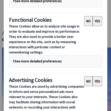
Conducir en Japón
Reservar con nosotros
Japan Rail Pass
Alojamiento
Asesoramiento virtual
Aventura de senderismo sobre hielo a la
deriva en Shiretoko