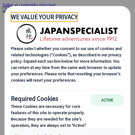
Saltar al contenido principal
Inicio
Viajes
Viajes a medida
Viajes de autor
Fly & Drive
Circuitos organizados
Excursiones
Tours de grupo a medida
Japan Rail Pass
Cómo trabajamos
Sobre nosotros
Nuestro equipo
Únete a nuestro equipo
Blog
Consejos de viaje para cada temporada
Destinos destacados
Perspectivas culturales
Experiencias gastronómicas
Recorre Japón en tren
Preguntas frecuentes
Información práctica
Etiqueta en Japón