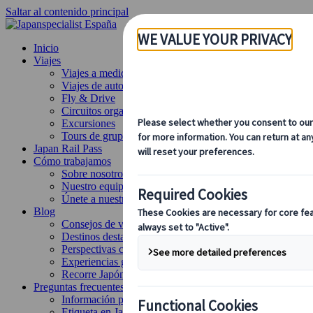
Saltar al contenido principal
Inicio
Viajes
Viajes a medida
Viajes de autor
Fly & Drive
Circuitos organizados
Excursiones
Tours de grupo a medida
Japan Rail Pass
Cómo trabajamos
Sobre nosotros
Nuestro equipo
Únete a nuestro equipo
Blog
Consejos de viaje para cada temporada
Destinos destacados
Perspectivas culturales
Experiencias gastronómicas
Recorre Japón en tren
Preguntas frecuentes
Información práctica
Etiqueta en Japón