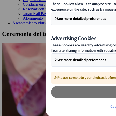
Conducir en Japón
Reservar con nosotros
Japan Rail Pass
Alojamiento
Asesoramiento virtual
Ceremonia del té de Kioto y experiencia 