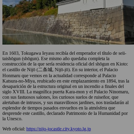
En 1603, Tokugawa Ieyasu recibía del emperador el título de seii-
taishōgun (shōgun). Ese mismo año quedaba completa la
construcción de la que sería residencia oficial del shōgun en Kioto:
el castillo de Nijō (二条城, Nijō-jō). En su interior, el Palacio
Honmaru que vemos en la actualidad corresponde al Palacio
Katsura-no-Miya, reubicado en este emplazamiento en 1894, tras la
desaparición de la estructura original en un incendio a finales del
siglo XVIII. La magnífica puerta Kara-mon y el Palacio Ninomaru,
con sus fastuosos salones, los curiosos suelos de ruiseñor, que
alertaban de intrusos, y sus maravillosos jardines, nos trasladarán al
esplendor de tiempos pasados envueltos en la atmósfera que
desprende este castillo, declarado Patrimonio de la Humanidad por
la Unesco.
Web oficial:
https://nijo-jocastle.city.kyoto.lg.jp