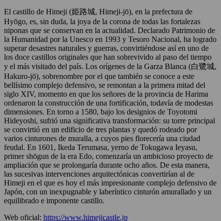
El castillo de Himeji (姫路城, Himeji-jō), en la prefectura de
Hyōgo, es, sin duda, la joya de la corona de todas las fortalezas
niponas que se conservan en la actualidad. Declarado Patrimonio de
la Humanidad por la Unesco en 1993 y Tesoro Nacional, ha logrado
superar desastres naturales y guerras, convirtiéndose así en uno de
los doce castillos originales que han sobrevivido al paso del tiempo
y el más visitado del país. Los orígenes de la Garza Blanca (白鷺城,
Hakuro-jō), sobrenombre por el que también se conoce a este
bellísimo complejo defensivo, se remontan a la primera mitad del
siglo XIV, momento en que los señores de la provincia de Harima
ordenaron la construcción de una fortificación, todavía de modestas
dimensiones. En torno a 1580, bajo los designios de Toyotomi
Hideyoshi, sufrió una significativa transformación: su torre principal
se convirtió en un edificio de tres plantas y quedó rodeado por
varios cinturones de muralla, a cuyos pies florecería una ciudad
feudal. En 1601, Ikeda Terumasa, yerno de Tokugawa Ieyasu,
primer shōgun de la era Edo, comenzaría un ambicioso proyecto de
ampliación que se prolongaría durante ocho años. De esta manera,
las sucesivas intervenciones arquitectónicas convertirían al de
Himeji en el que es hoy el más impresionante complejo defensivo de
Japón, con un inexpugnable y laberíntico cinturón amurallado y un
equilibrado e imponente castillo.
Web oficial:
https://www.himejicastle.jp