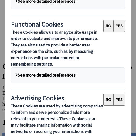
Conducir en Japón
Reservar con nosotros
Japan Rail Pass
Alojamiento
Asesoramiento virtual
Japanspecialist
Blog
Destinos destacados
Cinco castillos japoneses que no te puedes perder
Cinco castillos japoneses que no te puedes
perder
19 abr 2023
Destinos destacados
Descubre los 5 castillos más impresionantes de Japón, y explora la
historia y la belleza de estos tesoros nacionales que nos sorprenden
en cada viaje a Japón.
1. Castillo de Himeji