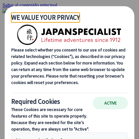
Saltar al contenido principal
Inicio
Viajes
Viajes a medida
Viajes de autor
Fly & Drive
Circuitos organizados
Excursiones
Tours de grupo a medida
Japan Rail Pass
Cómo trabajamos
Sobre nosotros
Nuestro equipo
Únete a nuestro equipo
Blog
Consejos de viaje para cada temporada
Destinos destacados
Perspectivas culturales
Experiencias gastronómicas
Recorre Japón en tren
Preguntas frecuentes
Información práctica
Etiqueta en Japón