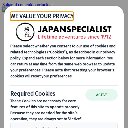
Saltar al contenido principal
Inicio
Viajes
Viajes a medida
Viajes de autor
Fly & Drive
Circuitos organizados
Excursiones
Tours de grupo a medida
Japan Rail Pass
Cómo trabajamos
Sobre nosotros
Nuestro equipo
Únete a nuestro equipo
Blog
Consejos de viaje para cada temporada
Destinos destacados
Perspectivas culturales
Experiencias gastronómicas
Recorre Japón en tren
Preguntas frecuentes
Información práctica
Etiqueta en Japón