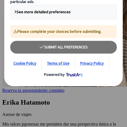
Reserva tu asesoramiento conmigo
Erika Hatamoto
Asesor de viajes
Mis raíces japonesas me permiten dar una perspectiva única a la