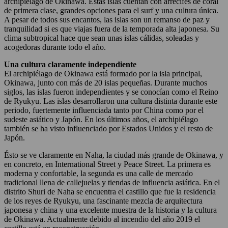
archipiélago de Okinawa. Estas islas cuentan con arrecifes de coral
de primera clase, grandes opciones para el surf y una cultura única.
A pesar de todos sus encantos, las islas son un remanso de paz y
tranquilidad si es que viajas fuera de la temporada alta japonesa. Su
clima subtropical hace que sean unas islas cálidas, soleadas y
acogedoras durante todo el año.
Una cultura claramente independiente
El archipiélago de Okinawa está formado por la isla principal,
Okinawa, junto con más de 20 islas pequeñas. Durante muchos
siglos, las islas fueron independientes y se conocían como el Reino
de Ryukyu. Las islas desarrollaron una cultura distinta durante este
periodo, fuertemente influenciada tanto por China como por el
sudeste asiático y Japón. En los últimos años, el archipiélago
también se ha visto influenciado por Estados Unidos y el resto de
Japón.
Ésto se ve claramente en Naha, la ciudad más grande de Okinawa, y
en concreto, en International Street y Peace Street. La primera es
moderna y confortable, la segunda es una calle de mercado
tradicional llena de callejuelas y tiendas de influencia asiática. En el
distrito Shuri de Naha se encuentra el castillo que fue la residencia
de los reyes de Ryukyu, una fascinante mezcla de arquitectura
japonesa y china y una excelente muestra de la historia y la cultura
de Okinawa. Actualmente debido al incendio del año 2019 el