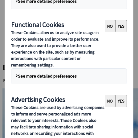
Conducir en Japón
Reservar con nosotros
Japan Rail Pass
Alojamiento
Asesoramiento virtual
Japanspecialist
Destinos
Todos los destinos
Islas de Okinawa
Islas de Okinawa
Playas espectaculares y arrecifes de coral de categoría mundial