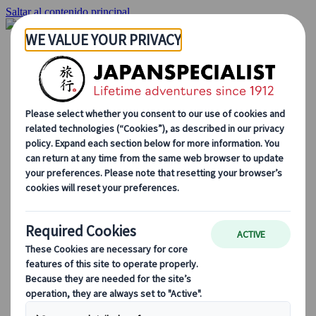
Saltar al contenido principal
Inicio
Viajes
Viajes a medida
Viajes de autor
Fly & Drive
Circuitos organizados
Excursiones
Tours de grupo a medida
Japan Rail Pass
Cómo trabajamos
Sobre nosotros
Nuestro equipo
Únete a nuestro equipo
Blog
Consejos de viaje para cada temporada
Destinos destacados
Perspectivas culturales
Experiencias gastronómicas
Recorre Japón en tren
Preguntas frecuentes
Información práctica
Etiqueta en Japón