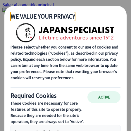
Saltar al contenido principal
Inicio
Viajes
Viajes a medida
Viajes de autor
Fly & Drive
Circuitos organizados
Excursiones
Tours de grupo a medida
Japan Rail Pass
Cómo trabajamos
Sobre nosotros
Nuestro equipo
Únete a nuestro equipo
Blog
Consejos de viaje para cada temporada
Destinos destacados
Perspectivas culturales
Experiencias gastronómicas
Recorre Japón en tren
Preguntas frecuentes
Información práctica
Etiqueta en Japón