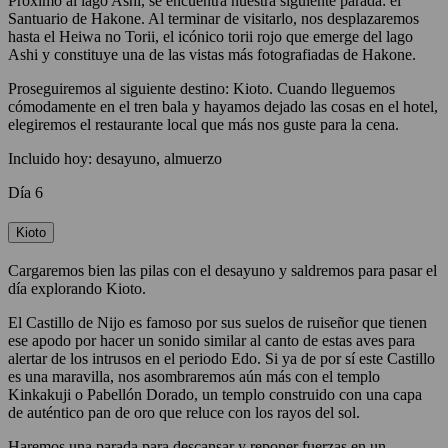
Próximo al lago Ashi, se encuentra nuestra siguiente parada: el
Santuario de Hakone. Al terminar de visitarlo, nos desplazaremos
hasta el Heiwa no Torii, el icónico torii rojo que emerge del lago
Ashi y constituye una de las vistas más fotografiadas de Hakone.
Proseguiremos al siguiente destino: Kioto. Cuando lleguemos
cómodamente en el tren bala y hayamos dejado las cosas en el hotel,
elegiremos el restaurante local que más nos guste para la cena.
Incluido hoy: desayuno, almuerzo
Día 6
Kioto
Cargaremos bien las pilas con el desayuno y saldremos para pasar el
día explorando Kioto.
El Castillo de Nijo es famoso por sus suelos de ruiseñor que tienen
ese apodo por hacer un sonido similar al canto de estas aves para
alertar de los intrusos en el periodo Edo. Si ya de por sí este Castillo
es una maravilla, nos asombraremos aún más con el templo
Kinkakuji o Pabellón Dorado, un templo construido con una capa
de auténtico pan de oro que reluce con los rayos del sol.
Haremos una parada para descansar y reponer fuerzas en un