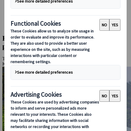
Conducir en Japón
Reservar con nosotros
Japan Rail Pass
Alojamiento
Asesoramiento virtual
Kumano Kodo en otoño: ruta de
peregrinación de Japón
Tokio, Kamakura, Hakone, Kioto, Uji, Ise, Shima, Toba,
Kushimoto, Nachi Katsuura, Monte Koya, Nara, Osaka