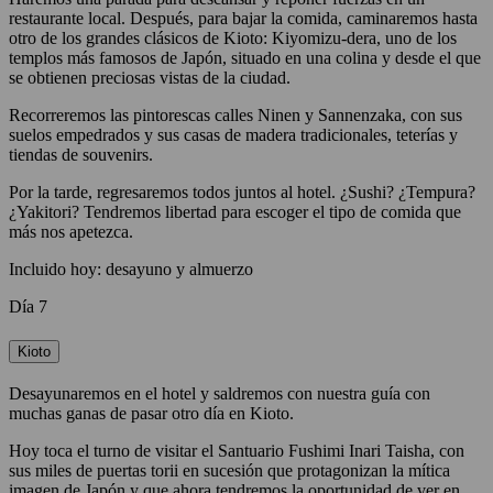
restaurante local. Después, para bajar la comida, caminaremos hasta
otro de los grandes clásicos de Kioto: Kiyomizu-dera, uno de los
templos más famosos de Japón, situado en una colina y desde el que
se obtienen preciosas vistas de la ciudad.
Recorreremos las pintorescas calles Ninen y Sannenzaka, con sus
suelos empedrados y sus casas de madera tradicionales, teterías y
tiendas de souvenirs.
Por la tarde, regresaremos todos juntos al hotel. ¿Sushi? ¿Tempura?
¿Yakitori? Tendremos libertad para escoger el tipo de comida que
más nos apetezca.
Incluido hoy: desayuno y almuerzo
Día 7
Kioto
Desayunaremos en el hotel y saldremos con nuestra guía con
muchas ganas de pasar otro día en Kioto.
Hoy toca el turno de visitar el Santuario Fushimi Inari Taisha, con
sus miles de puertas torii en sucesión que protagonizan la mítica
imagen de Japón y que ahora tendremos la oportunidad de ver en