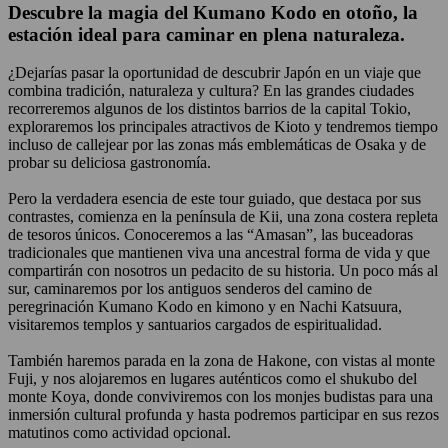
Descubre la magia del Kumano Kodo en otoño, la
estación ideal para caminar en plena naturaleza.
¿Dejarías pasar la oportunidad de descubrir Japón en un viaje que
combina tradición, naturaleza y cultura? En las grandes ciudades
recorreremos algunos de los distintos barrios de la capital Tokio,
exploraremos los principales atractivos de Kioto y tendremos tiempo
incluso de callejear por las zonas más emblemáticas de Osaka y de
probar su deliciosa gastronomía.
Pero la verdadera esencia de este tour guiado, que destaca por sus
contrastes, comienza en la península de Kii, una zona costera repleta
de tesoros únicos. Conoceremos a las “Amasan”, las buceadoras
tradicionales que mantienen viva una ancestral forma de vida y que
compartirán con nosotros un pedacito de su historia. Un poco más al
sur, caminaremos por los antiguos senderos del camino de
peregrinación Kumano Kodo en kimono y en Nachi Katsuura,
visitaremos templos y santuarios cargados de espiritualidad.
También haremos parada en la zona de Hakone, con vistas al monte
Fuji, y nos alojaremos en lugares auténticos como el shukubo del
monte Koya, donde conviviremos con los monjes budistas para una
inmersión cultural profunda y hasta podremos participar en sus rezos
matutinos como actividad opcional.