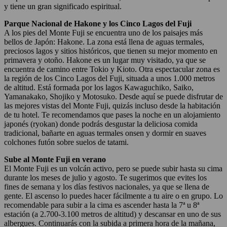
y tiene un gran significado espiritual.
Parque Nacional de Hakone y los Cinco Lagos del Fuji
A los pies del Monte Fuji se encuentra uno de los paisajes más
bellos de Japón: Hakone. La zona está llena de aguas termales,
preciosos lagos y sitios históricos, que tienen su mejor momento en
primavera y otoño. Hakone es un lugar muy visitado, ya que se
encuentra de camino entre Tokio y Kioto. Otra espectacular zona es
la región de los Cinco Lagos del Fuji, situada a unos 1.000 metros
de altitud. Está formada por los lagos Kawaguchiko, Saiko,
Yamanakako, Shojiko y Motosuko. Desde aquí se puede disfrutar de
las mejores vistas del Monte Fuji, quizás incluso desde la habitación
de tu hotel. Te recomendamos que pases la noche en un alojamiento
japonés (ryokan) donde podrás desgustar la deliciosa comida
tradicional, bañarte en aguas termales onsen y dormir en suaves
colchones futón sobre suelos de tatami.
Sube al Monte Fuji en verano
El Monte Fuji es un volcán activo, pero se puede subir hasta su cima
durante los meses de julio y agosto. Te sugerimos que evites los
fines de semana y los días festivos nacionales, ya que se llena de
gente. El ascenso lo puedes hacer fácilmente a tu aire o en grupo. Lo
recomendable para subir a la cima es ascender hasta la 7ª u 8ª
estación (a 2.700-3.100 metros de altitud) y descansar en uno de sus
albergues. Continuarás con la subida a primera hora de la mañana,