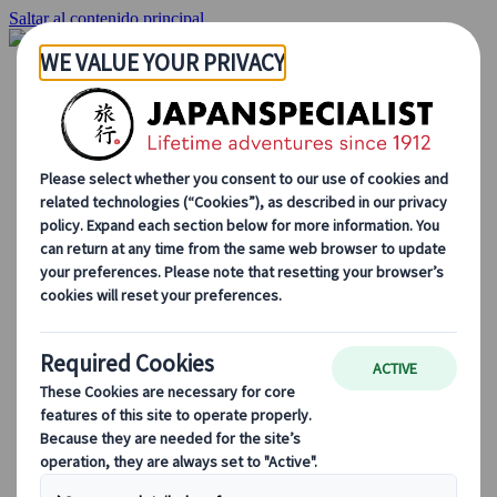
Saltar al contenido principal
Inicio
Viajes
Viajes a medida
Viajes de autor
Fly & Drive
Circuitos organizados
Excursiones
Tours de grupo a medida
Japan Rail Pass
Cómo trabajamos
Sobre nosotros
Nuestro equipo
Únete a nuestro equipo
Blog
Consejos de viaje para cada temporada
Destinos destacados
Perspectivas culturales
Experiencias gastronómicas
Recorre Japón en tren
Preguntas frecuentes
Información práctica
Etiqueta en Japón