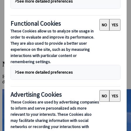
Conducir en Japón
Reservar con nosotros
Japan Rail Pass
Alojamiento
Asesoramiento virtual
Japanspecialist
Destinos
Todos los destinos
Monte Fuji
Monte Fuji
El monte sagrado más famoso de Japón, ícono natural y espiritual
del país.