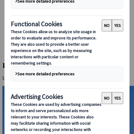
Conducir en Japón
Reservar con nosotros
Japan Rail Pass
Alojamiento
Asesoramiento virtual
Japanspecialist
Destinos
Todos los destinos
Isla de Naoshima
Isla de Naoshima
Una isla idílica centrada en el arte moderno