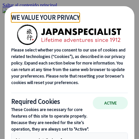
Saltar al contenido principal
Inicio
Viajes
Viajes a medida
Viajes de autor
Fly & Drive
Circuitos organizados
Excursiones
Tours de grupo a medida
Japan Rail Pass
Cómo trabajamos
Sobre nosotros
Nuestro equipo
Únete a nuestro equipo
Blog
Consejos de viaje para cada temporada
Destinos destacados
Perspectivas culturales
Experiencias gastronómicas
Recorre Japón en tren
Preguntas frecuentes
Información práctica
Etiqueta en Japón