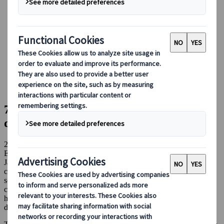
Conducir en Japón
Reservar con nosotros
Japan Rail Pass
Alojamiento
Asesoramiento virtual
Japanspecialist
Blog
Consejos de viaje para cada temporada
7 Platos de la gastronomía japonesa que debes probar
7 Platos de la gastronomía japonesa que
debes probar
21 abr 2023
Experiencias gastronómicas
Japón es un paraíso para descubrir sabores y experimentar una
cultura gastronómica milenaria. El arroz, la soja, el miso, el sake…
son solo algunos de los ingredientes que hacen única y especial la
cocina nipona. Porque Japón es muchísimo más que sushi, así que
hay que preparar la maleta con una lista de unos cuantos platos que
debemos probar en Japón.