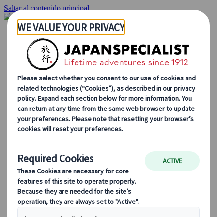
Saltar al contenido principal
Inicio
Viajes
Viajes a medida
Viajes de autor
Fly & Drive
Circuitos organizados
Excursiones
Tours de grupo a medida
Japan Rail Pass
Cómo trabajamos
Sobre nosotros
Nuestro equipo
Únete a nuestro equipo
Blog
Consejos de viaje para cada temporada
Destinos destacados
Perspectivas culturales
Experiencias gastronómicas
Recorre Japón en tren
Preguntas frecuentes
Información práctica
Etiqueta en Japón