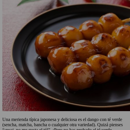
Una merienda típica japonesa y deliciosa es el dango con té verde
(sencha, matcha, bancha o cualquier otra variedad). Quizá pienses
“¡puaj, no me gusta el té!”. ¡Pero no has probado el té verde