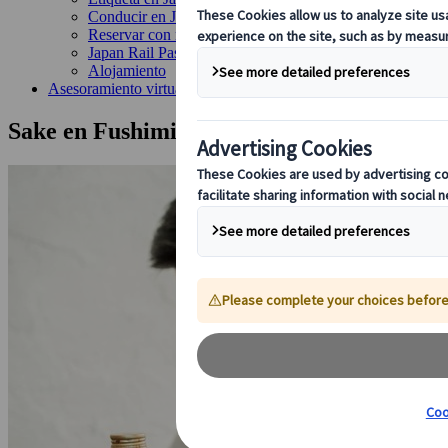
Conducir en Japón
Reservar con nosotros
Japan Rail Pass
Alojamiento
Asesoramiento virtual
Sake en Fushimi