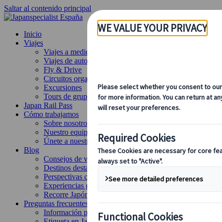
Saltar al contenido principal
Inicio
Viajes
Viajes a medida
Viajes de autor
Fly & Drive
Circuitos organizados
Excursiones
Tours de grupo a medida
Japan Rail Pass
Cómo trabajamos
Sobre nosotros
Nuestro equipo
Únete a nuestro equipo
Blog
Consejos de viaje para cada temporada
Destinos destacados
Perspectivas culturales
Experiencias gastronómicas
Recorre Japón en tren
Preguntas frecuentes
Información práctica
Etiqueta en Japón