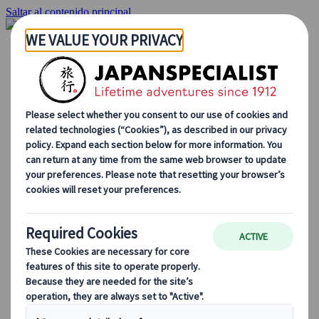
Saltar al contenido principal
Inicio
Viajes
Viajes a medida
Viajes de autor
Fly & Drive
Circuitos organizados
Excursiones
Tours de grupo a medida
Japan Rail Pass
Cómo trabajamos
Sobre nosotros
Nuestro equipo
Únete a nuestro equipo
Blog
Consejos de viaje para cada temporada
Destinos destacados
Perspectivas culturales
Experiencias gastronómicas
Recorre Japón en tren
Preguntas frecuentes
Información práctica
Etiqueta en Japón