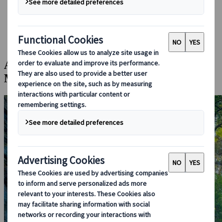
Conducir en Japón
Reservar con nosotros
Japan Rail Pass
Alojamiento
Asesoramiento virtual
Aventura de un día en Kumamoto y
Miyazaki