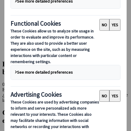
Conducir en Japón
Reservar con nosotros
Japan Rail Pass
Alojamiento
Asesoramiento virtual
Japanspecialist
Blog
Experiencias gastronómicas
Bebidas libres de culpa en el bar de budistas Vowz
Bebidas libres de culpa en el bar de
budistas Vowz
08 ago 2023
Experiencias gastronómicas
¿Te imaginas un bar regentado por monjes? Deja de imaginar y vive
la experiencia. ¡Bienvenido a la barra del bar Vowz!
Comencemos con lo que quieres saber: sí,
es un bar real y son verdaderos monjes