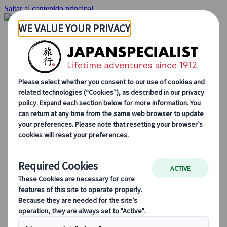
Saltar al contenido principal
Inicio
Viajes
Viajes a medida
Viajes de autor
Fly & Drive
Circuitos organizados
Excursiones
Tours de grupo a medida
Japan Rail Pass
Cómo trabajamos
Sobre nosotros
Nuestro equipo
Únete a nuestro equipo
Blog
Consejos de viaje para cada temporada
Destinos destacados
Perspectivas culturales
Experiencias gastronómicas
Recorre Japón en tren
Preguntas frecuentes
Información práctica
Etiqueta en Japón