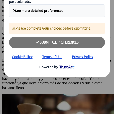
El bar Vowz se ha hecho conocido por ser uno de los únicos
propiedad de monjes budistas y administrado también por ellos. Se
ubica en Yotsuya, Tokio, en el corazón de un distrito de animada
vida nocturna, y visitado mayoritariamente por empresarios locales
que acuden después del trabajo a modo de "afterwork".
Este bar puede ser algo difícil de encontrar si no sabes exactamente
cuál es su ubicación. Así que si lo quieres visitar utiliza imágenes o
alguna aplicación de mapas online para tener una pista de por dónde
buscar. Cuando veas el cartel con el nombre de Vowz, sube las
escaleras para acceder a este bar tan atípico en el primer piso de un
estrecho edificio.
La razón de ser del bar Vowz es la de establecer un diálogo entre los
monjes y el público en general. Fue Yoshinobu Fujioka, un monje
de la rama liberal del budismo Jodo-Shinshu, quien abrió en el año
2000 este lugar tan peculiar. En ese momento, era una forma de
hacer algo de marketing y dar a conocer esta filosofía. Y sin duda
funcionó ya que lleva abierto más de dos décadas y suele estar
bastante lleno.