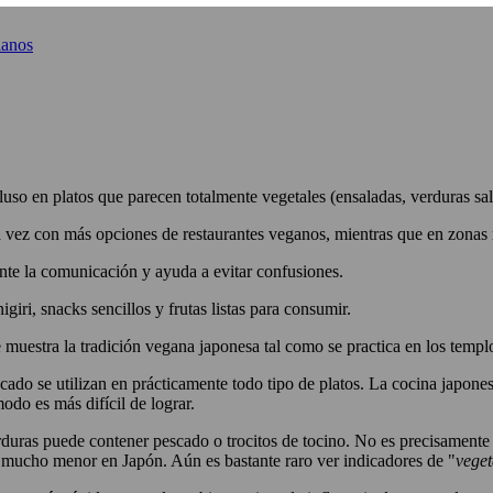
ianos
cluso en platos que parecen totalmente vegetales (ensaladas, verduras sal
vez con más opciones de restaurantes veganos, mientras que en zonas r
nte la comunicación y ayuda a evitar confusiones.
iri, snacks sencillos y frutas listas para consumir.
e muestra la tradición vegana japonesa tal como se practica en los templ
ado se utilizan en prácticamente todo tipo de platos. La cocina japonesa
modo es más difícil de lograr.
rduras puede contener pescado o trocitos de tocino. No es precisamente 
s mucho menor en Japón. Aún es bastante raro ver indicadores de "
vege