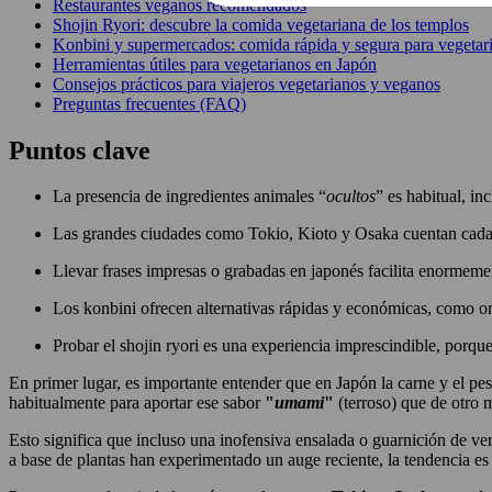
Restaurantes veganos recomendados
Shojin Ryori: descubre la comida vegetariana de los templos
Konbini y supermercados: comida rápida y segura para vegetar
Herramientas útiles para vegetarianos en Japón
Consejos prácticos para viajeros vegetarianos y veganos
Preguntas frecuentes (FAQ)
Puntos clave
La presencia de ingredientes animales “
ocultos
” es habitual, in
Las grandes ciudades como Tokio, Kioto y Osaka cuentan cada 
Llevar frases impresas o grabadas en japonés facilita enormeme
Los konbini ofrecen alternativas rápidas y económicas, como onig
Probar el shojin ryori es una experiencia imprescindible, porqu
En primer lugar, es importante entender que en Japón la carne y el pesc
habitualmente para aportar ese sabor
"
umami
"
(terroso) que de otro 
Esto significa que incluso una inofensiva ensalada o guarnición de ve
a base de plantas han experimentado un auge reciente, la tendencia e