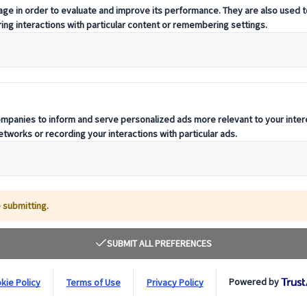
ano
 un reto, pero por suerte aquí tienes algunos consejos y recomendacion
omía.