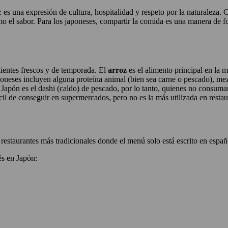
 una expresión de cultura, hospitalidad y respeto por la naturaleza. C
o el sabor. Para los japoneses, compartir la comida es una manera de for
dientes frescos y de temporada. El
arroz
es el alimento principal en la
poneses incluyen alguna proteína animal (bien sea carne o pescado), mez
 Japón es el dashi (caldo) de pescado, por lo tanto, quienes no consuman
cil de conseguir en supermercados, pero no es la más utilizada en resta
restaurantes más tradicionales donde el menú solo está escrito en españ
és en Japón: