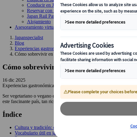
Conducir en Japón
Reservar con nosotros
Japan Rail Pass
Alojamiento
Asesoramiento virtual
Japanspecialist
Blog
Experiencias gastronómicas
Cómo sobrevivir en Japón si eres vegetariano
Cómo sobrevivir en Japón si eres vegetari
16 dic 2025
Experiencias gastronómicas
Ser vegetariano o vegano en Japón en ocasiones puede tratarse de todo
este fascinante país, tan rico en cultura y tradiciones como en gastron
Índice
Cultura y tradición: el trasfondo de la comida japonesa
Vocabulario útil en japonés