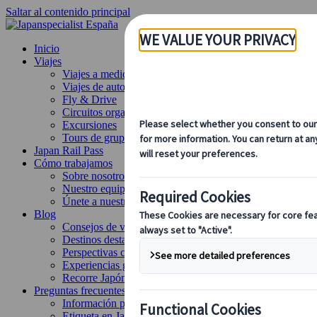
Saltar al contenido principal
Inicio
Viajes
Viajes a medida
Viajes de autor
Fly & Drive
Circuitos organizados
Excursiones
Tours de grupo a medida
Japan Rail Pass
Cómo trabajamos
Sobre nosotros
Nuestro equipo
Únete a nuestro equipo
Blog
Consejos de viaje para cada temporada
Destinos destacados
Perspectivas culturales
Experiencias gastronómicas
Recorre Japón en tren
Preguntas frecuentes
Información práctica
Etiqueta en Japón