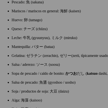
Pescado: 魚 (sakana)
Mariscos / mariscos en general: 海鮮 (kaisen)
Huevo: 卵 (tamago)
Queso: チーズ (chiizu)
Leche: 牛乳 (gyuunyuu), ミルク (miruku)
Mantequilla: バター (bataa)
Gelatina: ゼラチン (zerachin), ゼリー(zerii, típicamente usado 
Salsa / aderezo: ソース (soosu)
Sopa de pescado / caldo de bonito:
かつお
だし (
katsuo
dashi,
Salsa de pescado: 魚醤 (gyoshoo / uosho)
Soja / productos de soja: 大豆 (daizu)
Alga: 海藻 (kaisoo)