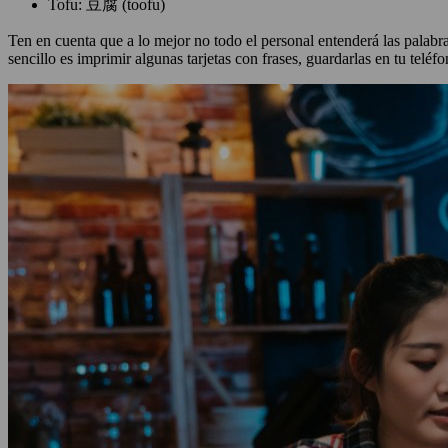
Tofu: 豆腐 (toofu)
Ten en cuenta que a lo mejor no todo el personal entenderá las palabr
sencillo es imprimir algunas tarjetas con frases, guardarlas en tu teléf