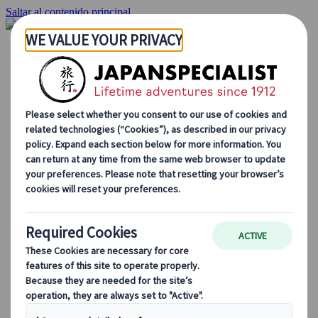
Saltar al contenido principal
Inicio
Viajes
Viajes a medida
Viajes de autor
Fly & Drive
Circuitos organizados
Excursiones
Tours de grupo a medida
Japan Rail Pass
Cómo trabajamos
Sobre nosotros
Nuestro equipo
Únete a nuestro equipo
Blog
Consejos de viaje para cada temporada
Destinos destacados
Perspectivas culturales
Experiencias gastronómicas
Recorre Japón en tren
Preguntas frecuentes
Información práctica
Etiqueta en Japón