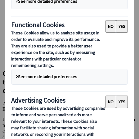
Conducir en Japón
Reservar con nosotros
Japan Rail Pass
Alojamiento
Asesoramiento virtual
Japanspecialist
Blog
Experiencias gastronómicas
Guía para comer barato en Japón: platos típicos, cadenas de
restaurantes y puestos callejeros
Guía para comer barato en Japón: platos
típicos, cadenas de restaurantes y puestos
callejeros
21 abr 2023
Experiencias gastronómicas
Una observación muy habitual entre viajeros es que, a pesar del alto
nivel de vida que hay en Japón, comer en restaurantes y puestos
callejeros resulta realmente barato. Lógicamente, no es el destino
asiático con la oferta más económica en este aspecto ni mucho