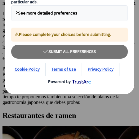
menos, de hecho posiblemente sea de los más caros en comparación.
Lo que sí es cierto es que la relación calidad/precio de la
restauración japonesa es excelente. Como es natural, esto se ve
influenciado en gran medida por la extraordinaria cultura
gastronómica nipona, que utiliza muchos ingredientes de origen
vegetal para sus platos del día a día. Ya sabes de qué hablamos:
arroz, soja, col, nabo o cebollino son algunos de ellos. Por supuesto,
las materias primas de origen animal también son populares por su
alta calidad, en especial el pescado y el marisco, cuyo máximo
exponente es el sashimi o pescado crudo.
Pero entonces tú te imaginas plantado en cualquier calle de Tokio,
Kioto o Nagoya y te asalta la duda: «¿cómo podré encontrar ese
plato económico?». Aquí te vamos a indicar algunas cadenas de
restaurantes (ojo, no comida rápida), platos y determinados consejos
para ayudarte a ir un poco preparado. Si te encuentra con más
tiempo te proponemos también una selección de platos de la
gastronomía japonesa que debes probar.
Restaurantes de ramen