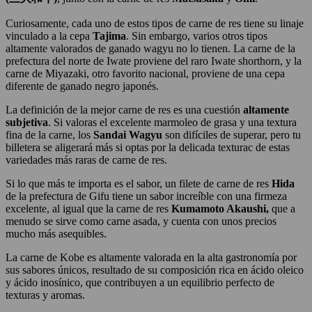
Curiosamente, cada uno de estos tipos de carne de res tiene su linaje
vinculado a la cepa
Tajima
. Sin embargo, varios otros tipos
altamente valorados de ganado wagyu no lo tienen. La carne de la
prefectura del norte de Iwate proviene del raro Iwate shorthorn, y la
carne de Miyazaki, otro favorito nacional, proviene de una cepa
diferente de ganado negro japonés.
La definición de la mejor carne de res es una cuestión
altamente
subjetiva
. Si valoras el excelente marmoleo de grasa y una textura
fina de la carne, los
Sandai Wagyu
son difíciles de superar, pero tu
billetera se aligerará más si optas por la delicada texturac de estas
variedades más raras de carne de res.
Si lo que más te importa es el sabor, un filete de carne de res
Hida
de la prefectura de Gifu tiene un sabor increíble con una firmeza
excelente, al igual que la carne de res
Kumamoto Akaushi,
que a
menudo se sirve como carne asada, y cuenta con unos precios
mucho más asequibles.
La carne de Kobe es altamente valorada en la alta gastronomía por
sus sabores únicos, resultado de su composición rica en ácido oleico
y ácido inosínico, que contribuyen a un equilibrio perfecto de
texturas y aromas.