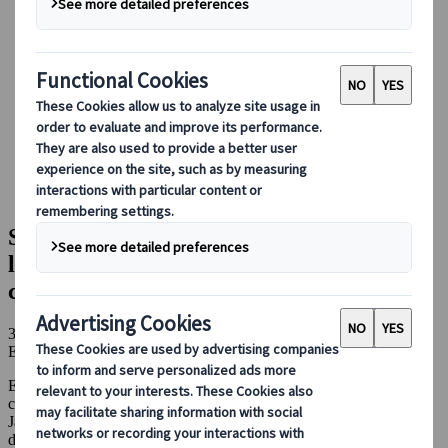
Conducir en Japón
Reservar con nosotros
Japan Rail Pass
Alojamiento
Asesoramiento virtual
Japanspecialist
Blog
Experiencias gastronómicas
Saborea la carne de Kobe en Japón: todo lo que necesitas
saber sobre esta delicia culinaria
Saborea la carne de Kobe en Japón: todo
lo que necesitas saber sobre esta delicia
culinaria
30 sep 2025
Experiencias gastronómicas
Entre las cocinas japonesas más famosas, la carne de Kobe destaca
como un plato imprescindible para muchos visitantes extranjeros en
Japón. Es una comida asociada al lujo extremo y a los restaurantes
de alta gama, una experiencia única para algunos y una muestra de