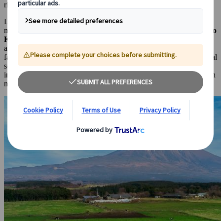
riqueza para otros.
La fascinación por la
carne de Kobe
es tal que se ha creado una
mitología culinaria alrededor de su producción, como que el
ganado
Kobe
recibe masajes diarios, música clásica reproducida a través de
altavoces y una dieta a base de cerveza y pasto fresco. Parte de esta
fascinación proviene de su relativa escasez; la carne de res Kobe real
solo puede exportarse desde Japón al resto del mundo desde 2012 e
incluso dentro de Japón, representa
menos del 1%
de la producción
nacional de carne de vacuno.