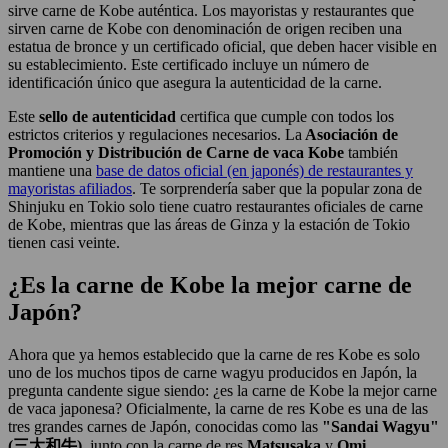
sirve carne de Kobe auténtica. Los mayoristas y restaurantes que
sirven carne de Kobe con denominación de origen reciben una
estatua de bronce y un certificado oficial, que deben hacer visible en
su establecimiento. Este certificado incluye un número de
identificación único que asegura la autenticidad de la carne.
Este
sello de autenticidad
certifica que cumple con todos los
estrictos criterios y regulaciones necesarios. La
Asociación de
Promoción y Distribución de Carne de vaca Kobe
también
mantiene una
base de datos oficial (en japonés) de restaurantes y
mayoristas afiliados
. Te sorprendería saber que la popular zona de
Shinjuku en Tokio solo tiene cuatro restaurantes oficiales de carne
de Kobe, mientras que las áreas de Ginza y la estación de Tokio
tienen casi veinte.
¿Es la carne de Kobe la mejor carne de
Japón?
Ahora que ya hemos establecido que la carne de res Kobe es solo
uno de los muchos tipos de carne wagyu producidos en Japón, la
pregunta candente sigue siendo: ¿es la carne de Kobe la mejor carne
de vaca japonesa? Oficialmente, la carne de res Kobe es una de las
tres grandes carnes de Japón, conocidas como las
"Sandai Wagyu"
(三大和牛)
, junto con la carne de res
Matsusaka
y
Omi
.