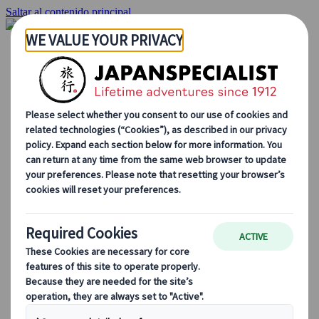
Saltar al contenido principal
Inicio
Viajes
Viajes a medida
Viajes de autor
Fly & Drive
Circuitos organizados
Excursiones
Tours de grupo a medida
Japan Rail Pass
Cómo trabajamos
Sobre nosotros
Nuestro equipo
Únete a nuestro equipo
Blog
Consejos de viaje para cada temporada
Destinos destacados
Perspectivas culturales
Experiencias gastronómicas
Recorre Japón en tren
Preguntas frecuentes
Información práctica
Etiqueta en Japón