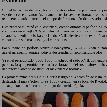
Evolución
Con el transcurrir de los siglos, los hábitos culinarios japoneses no 
vez de cocerse al vapor. Asimismo, entre los avances logrados en estas 
reduciendo paulatinamente el tiempo de fermentación del pescado, así
Este proceso culminó en el oshizushi, creado durante el período Muro
sus inicios en el siglo XIV, el oshizushi, caracterizado por su form
alcanzó su cenit en Osaka en el siglo XVIII, desde donde exportó su p
consumidores el makizushi y el chirashizushi.
Por su parte, del período Azuchi-Momoyama (1573-1603) data el nama
que el narezuchi, aunque todavía desprendía un inconfundible olor.
Ya en el período Edo (1603-1868), mediado el siglo XVII, comenzó a pr
público, lo que permitió acelerar la elaboración del sushi, abreviando
una nueva variedad de sushi: el makizushi o norimaki.
La primera mitad del siglo XIX sería testigo de la eclosión de restaur
destacada Hanaya Yohei (1799-1858), creador, en su local de Ryōgoku
al catapultar al sushi como prototipo de comida rápida.