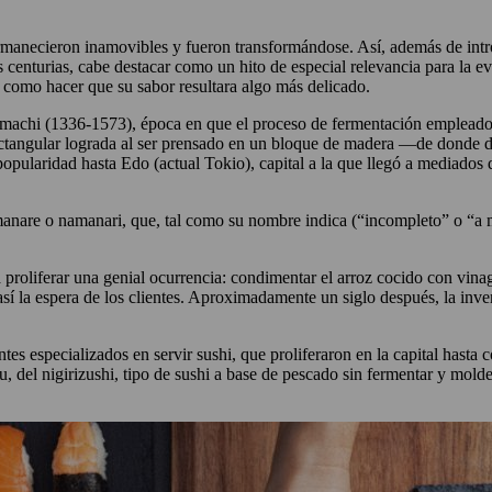
permanecieron inamovibles y fueron transformándose. Así, además de intro
centurias, cabe destacar como un hito de especial relevancia para la evo
 como hacer que su sabor resultara algo más delicado.
machi (1336-1573), época en que el proceso de fermentación empleado h
a rectangular lograda al ser prensado en un bloque de madera —de donde
opularidad hasta Edo (actual Tokio), capital a la que llegó a mediados 
nare o namanari, que, tal como su nombre indica (“incompleto” o “a 
oliferar una genial ocurrencia: condimentar el arroz cocido con vinagr
 así la espera de los clientes. Aproximadamente un siglo después, la inv
antes especializados en servir sushi, que proliferaron en la capital has
, del nigirizushi, tipo de sushi a base de pescado sin fermentar y mol