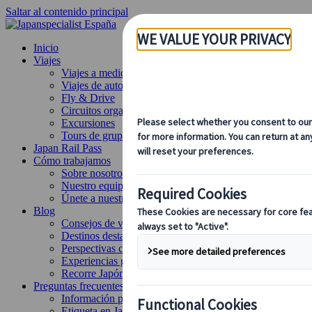
Saltar al contenido principal
Inicio
Viajes
Viajes a medida
Viajes de autor
Fly & Drive
Circuitos organizados
Excursiones
Tours de grupo a medida
Japan Rail Pass
Cómo trabajamos
Sobre nosotros
Nuestro equipo
Únete a nuestro equipo
Blog
Consejos de viaje para cada temporada
Destinos destacados
Perspectivas culturales
Experiencias gastronómicas
Recorre Japón en tren
Preguntas frecuentes
Información práctica
Etiqueta en Japón