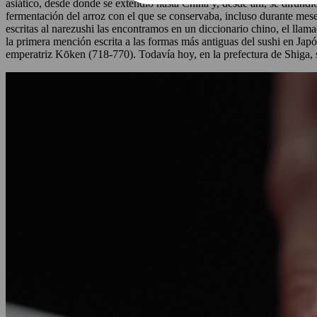
asiático, desde donde se extendió hasta China y, desde ahí, se difun
fermentación del arroz con el que se conservaba, incluso durante mese
escritas al narezushi las encontramos en un diccionario chino, el llam
la primera mención escrita a las formas más antiguas del sushi en Jap
emperatriz Kōken (718-770). Todavía hoy, en la prefectura de Shiga, s