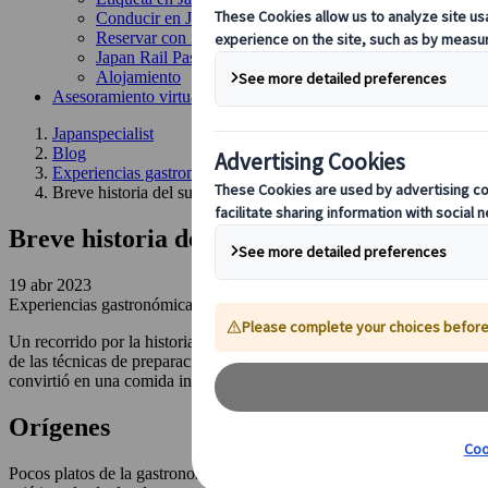
Conducir en Japón
Reservar con nosotros
Japan Rail Pass
Alojamiento
Asesoramiento virtual
Japanspecialist
Blog
Experiencias gastronómicas
Breve historia del sushi
Breve historia del sushi
19 abr 2023
Experiencias gastronómicas
Un recorrido por la historia culinaria del plato más icónico de Japón, d
de las técnicas de preparación, la influencia de los hábitos culinarios 
convirtió en una comida internacionalmente popular y accesible en t
Orígenes
Pocos platos de la gastronomía japonesa son hoy tan internacionales y