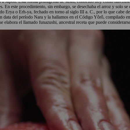
dió a Japón. Esta forma primigenia de sushi, conocido hoy como narezush
s. En este procedimiento, sin embargo, se desechaba el arroz y solo se 
ado Erya o Erh-ya, fechado en torno al siglo III a. C., por lo que cabe d
ón data del período Nara y la hallamos en el Código Yôrô, compilado en
e elabora el llamado funazushi, ancestral receta que puede considerarse