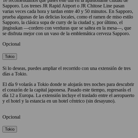
Te recomendamos que pases este día en la apasionante ciudad de
Sapporo. Los trenes JR Rapid Airport o JR Chitose Line pasan
varias veces cada hora y tardan entre 40 y 50 minutos. En Sapporo,
prueba algunas de las delicias locales, como el ramen de miso estilo
Sapporo, la clásica sopa de curry de la ciudad y, por último, el
jingisukan —cordero con verduras que se saltea en la mesa—, que
se disfruta mejor con un vaso de la emblemática cerveza Sapporo.
Opcional
Tokio
Si lo deseas, puedes ampliar el recorrido con una extensión de tres
días a Tokio.
El día 9 volarás a Tokio donde te alojarás tres noches para descubrir
el corazón de la capital japonesa. Pasado este tiempo, regresarás el
día 12 a Europa. La extensión incluye el traslado entre el aeropuerto
y el hotel y la estancia en un hotel céntrico (sin desayuno).
Opcional
Tokio