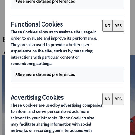
Conducir en Japón
Reservar con nosotros
Japan Rail Pass
Alojamiento
Asesoramiento virtual
Esquí en Niseko
Sapporo, Tokio, Niseko en invierno