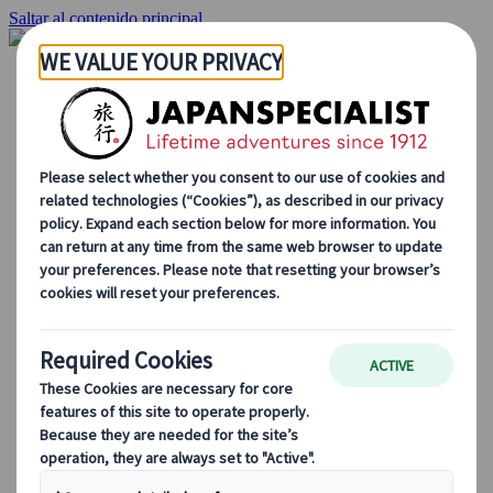
Saltar al contenido principal
Inicio
Viajes
Viajes a medida
Viajes de autor
Fly & Drive
Circuitos organizados
Excursiones
Tours de grupo a medida
Japan Rail Pass
Cómo trabajamos
Sobre nosotros
Nuestro equipo
Únete a nuestro equipo
Blog
Consejos de viaje para cada temporada
Destinos destacados
Perspectivas culturales
Experiencias gastronómicas
Recorre Japón en tren
Preguntas frecuentes
Información práctica
Etiqueta en Japón