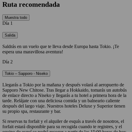
Ruta recomendada
Muestra todo
Día 1
Salida
Saldrás en un vuelo que te lleva desde Europa hasta Tokio. ¡Te
espera una maravillosa aventura!
Día 2
Tokio – Sapporo - Niseko
Llegarás a Tokio por la mañana y después volará al aeropuerto de
Sapporo New Chitose. Tras llegar a Hokkaido, tomarás un autobús
de enlace directo a Niseko y llegarás a tu hotel a primera hora de la
tarde. Relájate con una deliciosa comida y un balneario caliente
después del largo viaje. Nuestros hoteles Deluxe y Superior tienen
su propio spa, restaurante y bar.
Si reservas tu forfait y el alquiler de esquís a través de nosotros, el
forfait estará disponible para su recogida cuando te registres, y el
equipo de esquí se podrá recoger a partir de las 15:00 horas de hoy