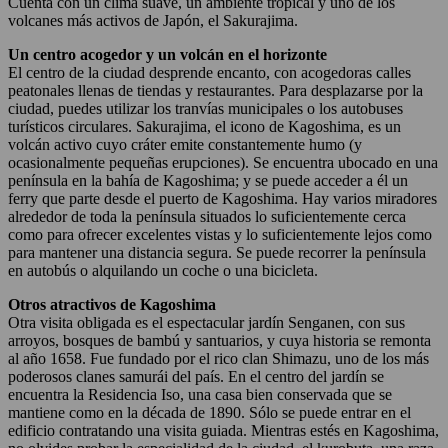
Cuenta con un clima suave, un ambiente tropical y uno de los
volcanes más activos de Japón, el Sakurajima.
Un centro acogedor y un volcán en el horizonte
El centro de la ciudad desprende encanto, con acogedoras calles
peatonales llenas de tiendas y restaurantes. Para desplazarse por la
ciudad, puedes utilizar los tranvías municipales o los autobuses
turísticos circulares. Sakurajima, el icono de Kagoshima, es un
volcán activo cuyo cráter emite constantemente humo (y
ocasionalmente pequeñas erupciones). Se encuentra ubocado en una
península en la bahía de Kagoshima; y se puede acceder a él un
ferry que parte desde el puerto de Kagoshima. Hay varios miradores
alrededor de toda la península situados lo suficientemente cerca
como para ofrecer excelentes vistas y lo suficientemente lejos como
para mantener una distancia segura. Se puede recorrer la península
en autobús o alquilando un coche o una bicicleta.
Otros atractivos de Kagoshima
Otra visita obligada es el espectacular jardín Senganen, con sus
arroyos, bosques de bambú y santuarios, y cuya historia se remonta
al año 1658. Fue fundado por el rico clan Shimazu, uno de los más
poderosos clanes samurái del país. En el centro del jardín se
encuentra la Residencia Iso, una casa bien conservada que se
mantiene como en la década de 1890. Sólo se puede entrar en el
edificio contratando una visita guiada. Mientras estés en Kagoshima,