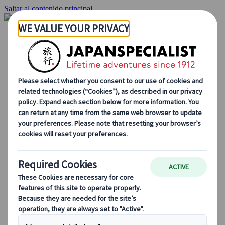
Saltar al contenido principal
Inicio
Viajes
Viajes a medida
Viajes de autor
Fly & Drive
Circuitos organizados
Excursiones
Tours de grupo a medida
Japan Rail Pass
Cómo trabajamos
Sobre nosotros
Nuestro equipo
Únete a nuestro equipo
Blog
Consejos de viaje para cada temporada
Destinos destacados
Perspectivas culturales
Experiencias gastronómicas
Recorre Japón en tren
Preguntas frecuentes
Información práctica
Etiqueta en Japón