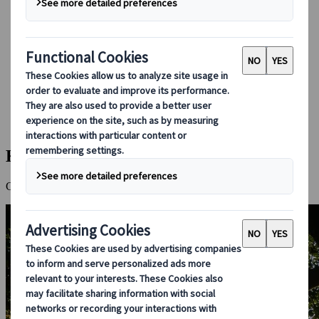
Conducir en Japón
Reservar con nosotros
Japan Rail Pass
Alojamiento
Asesoramiento virtual
Japanspecialist
Destinos
Todos los destinos
Kagoshima
Kagoshima
Climas cálidos y actividad volcánica en el extremo sur de Kyushu