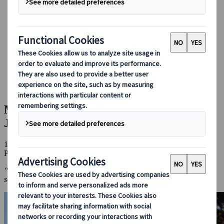
Conducir en Japón
Reservar con nosotros
Japan Rail Pass
Alojamiento
Asesoramiento virtual
Japanspecialist
Blog
Perspectivas culturales
Mejores lugares del Estudio Ghibli en Japón
Mejores lugares del Estudio Ghibli en
Japón
16 sep 2025
Perspectivas culturales
“¿Alguien es diferente a los 18 que a los 60 años? Yo creo que uno
se mantiene igual.”
-Hayao Miyazaki