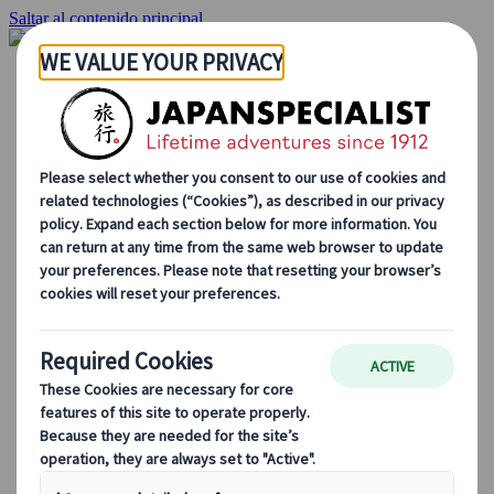
Saltar al contenido principal
Inicio
Viajes
Viajes a medida
Viajes de autor
Fly & Drive
Circuitos organizados
Excursiones
Tours de grupo a medida
Japan Rail Pass
Cómo trabajamos
Sobre nosotros
Nuestro equipo
Únete a nuestro equipo
Blog
Consejos de viaje para cada temporada
Destinos destacados
Perspectivas culturales
Experiencias gastronómicas
Recorre Japón en tren
Preguntas frecuentes
Información práctica
Etiqueta en Japón