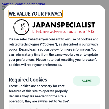
Saltar al contenido principal
Inicio
Viajes
Viajes a medida
Viajes de autor
Fly & Drive
Circuitos organizados
Excursiones
Tours de grupo a medida
Japan Rail Pass
Cómo trabajamos
Sobre nosotros
Nuestro equipo
Únete a nuestro equipo
Blog
Consejos de viaje para cada temporada
Destinos destacados
Perspectivas culturales
Experiencias gastronómicas
Recorre Japón en tren
Preguntas frecuentes
Información práctica
Etiqueta en Japón