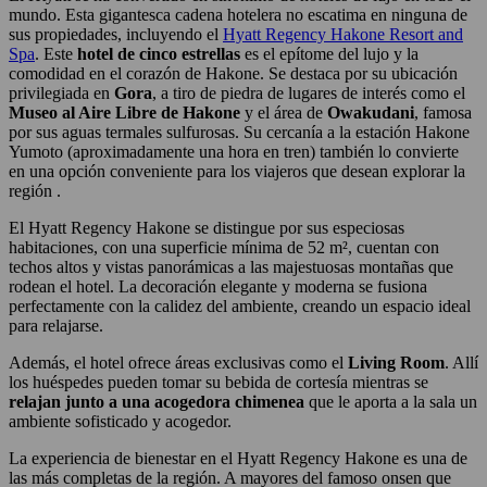
mundo. Esta gigantesca cadena hotelera no escatima en ninguna de
sus propiedades, incluyendo el
Hyatt Regency Hakone Resort and
Spa
. Este
hotel de cinco estrellas
es el epítome del lujo y la
comodidad en el corazón de Hakone. Se destaca por su ubicación
privilegiada en
Gora
, a tiro de piedra de lugares de interés como el
Museo al Aire Libre de Hakone
y el área de
Owakudani
, famosa
por sus aguas termales sulfurosas. Su cercanía a la estación Hakone
Yumoto (aproximadamente una hora en tren) también lo convierte
en una opción conveniente para los viajeros que desean explorar la
región .
El Hyatt Regency Hakone se distingue por sus especiosas
habitaciones, con una superficie mínima de 52 m², cuentan con
techos altos y vistas panorámicas a las majestuosas montañas que
rodean el hotel. La decoración elegante y moderna se fusiona
perfectamente con la calidez del ambiente, creando un espacio ideal
para relajarse.
Además, el hotel ofrece áreas exclusivas como el
Living Room
. Allí
los huéspedes pueden tomar su bebida de cortesía mientras se
relajan junto a una acogedora chimenea
que le aporta a la sala un
ambiente sofisticado y acogedor.
La experiencia de bienestar en el Hyatt Regency Hakone es una de
las más completas de la región. A mayores del famoso onsen que