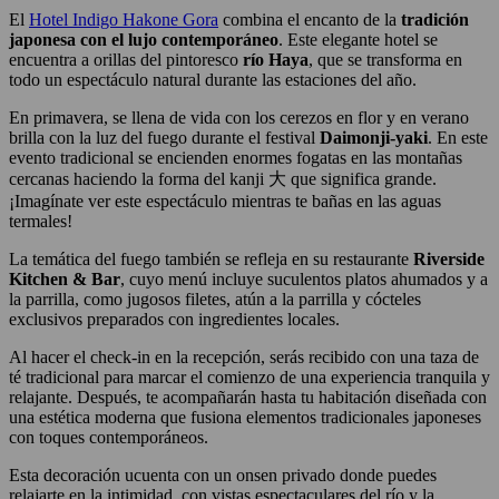
El
Hotel Indigo Hakone Gora
combina el encanto de la
tradición
japonesa con el lujo contemporáneo
. Este elegante hotel se
encuentra a orillas del pintoresco
río Haya
, que se transforma en
todo un espectáculo natural durante las estaciones del año.
En primavera, se llena de vida con los cerezos en flor y en verano
brilla con la luz del fuego durante el festival
Daimonji-yaki
. En este
evento tradicional se encienden enormes fogatas en las montañas
cercanas haciendo la forma del kanji 大 que significa grande.
¡Imagínate ver este espectáculo mientras te bañas en las aguas
termales!
La temática del fuego también se refleja en su restaurante
Riverside
Kitchen & Bar
, cuyo menú incluye suculentos platos ahumados y a
la parrilla, como jugosos filetes, atún a la parrilla y cócteles
exclusivos preparados con ingredientes locales.
Al hacer el check-in en la recepción, serás recibido con una taza de
té tradicional para marcar el comienzo de una experiencia tranquila y
relajante. Después, te acompañarán hasta tu habitación diseñada con
una estética moderna que fusiona elementos tradicionales japoneses
con toques contemporáneos.
Esta decoración ucuenta con un onsen privado donde puedes
relajarte en la intimidad, con vistas espectaculares del río y la