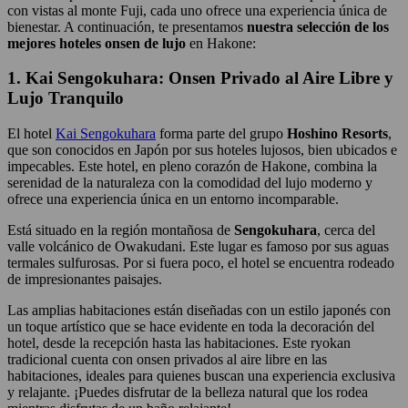
con vistas al monte Fuji, cada uno ofrece una experiencia única de
bienestar. A continuación, te presentamos
nuestra selección de los
mejores
hoteles onsen
de lujo
en Hakone:
1. Kai Sengokuhara: Onsen Privado al Aire Libre y
Lujo Tranquilo
El hotel
Kai Sengokuhara
forma parte del grupo
Hoshino Resorts
,
que son conocidos en Japón por sus hoteles lujosos, bien ubicados e
impecables. Este hotel, en pleno corazón de Hakone, combina la
serenidad de la naturaleza con la comodidad del lujo moderno y
ofrece una experiencia única en un entorno incomparable.
Está situado en la región montañosa de
Sengokuhara
, cerca del
valle volcánico de Owakudani. Este lugar es famoso por sus aguas
termales sulfurosas. Por si fuera poco, el hotel se encuentra rodeado
de impresionantes paisajes.
Las amplias habitaciones están diseñadas con un estilo japonés con
un toque artístico que se hace evidente en toda la decoración del
hotel, desde la recepción hasta las habitaciones. Este ryokan
tradicional cuenta con onsen privados al aire libre en las
habitaciones, ideales para quienes buscan una experiencia exclusiva
y relajante. ¡Puedes disfrutar de la belleza natural que los rodea