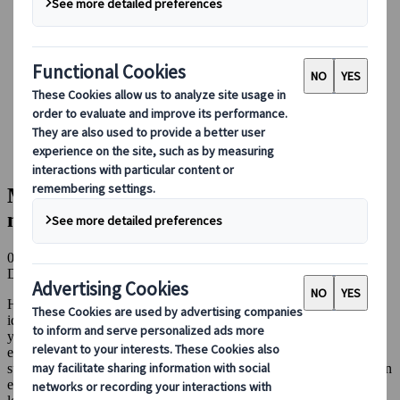
Conducir en Japón
Reservar con nosotros
Japan Rail Pass
Alojamiento
Asesoramiento virtual
Japanspecialist
Blog
Destinos destacados
Mejores onsen hotel de lujo en hakone: nuestro top 5
Mejores onsen hotel de lujo en hakone:
nuestro top 5
05 ago 2025
Destinos destacados
Hakone, parte del Parque Nacional Fuji-Hakone-Izu, es un destino
ideal para una escapada corta desde Tokio, gracias a su fácil acceso
y a la duración del trayecto que es menor de dos horas. Sin
embargo, su atractivo no solo radica en la cercanía, sino también en
sus cordilleras y la actividad volcánica de la región que la convierten
en un caldo de cultivo de magníficos resorts y hoteles aprovechan