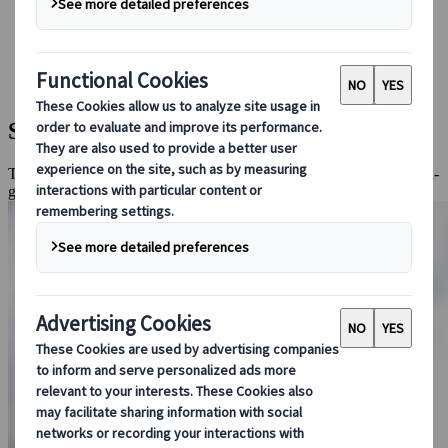
Conducir en Japón
Reservar con nosotros
Japan Rail Pass
Alojamiento
Asesoramiento virtual
Sei Raku: Puente de diciembre en Japón
Tokio, Osaka, Kioto, Arashiyama, Tsumago, Takayama, Shirakawa-
go, Matsumoto, Nagano, Yudanaka Onsen