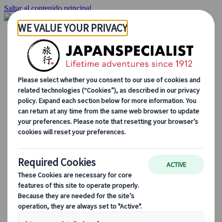
Saltar al contenido principal
Inicio
Viajes
Viajes a medida
Viajes de autor
Fly & Drive
Circuitos organizados
Excursiones
Tours de grupo a medida
Japan Rail Pass
Cómo trabajamos
Sobre nosotros
Nuestro equipo
Únete a nuestro equipo
Blog
Consejos de viaje para cada temporada
Destinos destacados
Perspectivas culturales
Experiencias gastronómicas
Recorre Japón en tren
Preguntas frecuentes
Información práctica
Etiqueta en Japón