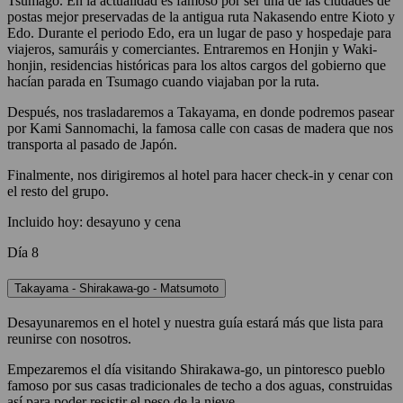
Tsumago. En la actualidad es famoso por ser una de las ciudades de
postas mejor preservadas de la antigua ruta Nakasendo entre Kioto y
Edo. Durante el periodo Edo, era un lugar de paso y hospedaje para
viajeros, samuráis y comerciantes. Entraremos en Honjin y Waki-
honjin, residencias históricas para los altos cargos del gobierno que
hacían parada en Tsumago cuando viajaban por la ruta.
Después, nos trasladaremos a Takayama, en donde podremos pasear
por Kami Sannomachi, la famosa calle con casas de madera que nos
transporta al pasado de Japón.
Finalmente, nos dirigiremos al hotel para hacer check-in y cenar con
el resto del grupo.
Incluido hoy: desayuno y cena
Día 8
Takayama - Shirakawa-go - Matsumoto
Desayunaremos en el hotel y nuestra guía estará más que lista para
reunirse con nosotros.
Empezaremos el día visitando Shirakawa-go, un pintoresco pueblo
famoso por sus casas tradicionales de techo a dos aguas, construidas
así para poder resistir el peso de la nieve.