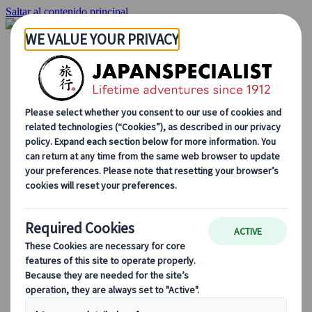
Saltar al contenido principal
Inicio
Viajes
Viajes a medida
Viajes de autor
Fly & Drive
Circuitos organizados
Excursiones
Tours de grupo a medida
Japan Rail Pass
Cómo trabajamos
Sobre nosotros
Nuestro equipo
Únete a nuestro equipo
Blog
Consejos de viaje para cada temporada
Destinos destacados
Perspectivas culturales
Experiencias gastronómicas
Recorre Japón en tren
Preguntas frecuentes
Información práctica
Etiqueta en Japón