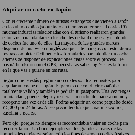
Alquilar un coche en Japón
Con el creciente número de turistas extranjeros que vienen a Japón
en los últimos años (sobre todo en tiempos anteriores al covid-19),
muchas industrias relacionadas con el turismo realizaron grandes
esfuerzos para adaptarse a los clientes de habla inglesa y el alquiler
de coches fue uno de ellos. La mayoría de las grandes marcas
disponen de una web en inglés así que si te manejas con este idioma
podrás completar fácilmente los formularios para alquilar un coche,
además de disponer de explicaciones claras sobre el proceso. Te
pasará lo mismo con el GPS, necesitarás saber inglés si es la forma
en la que vas a guiarte en tus rutas.
Seguro que te estás preguntando cuáles son los requisitos para
alquilar un coche en Japón. El permiso de conducir español es
totalmente válido y también te pedirán tu pasaporte. Una vez tengas
tu ruta clara, puedes elegir y reservar un coche de manera online y
recogerlo una vez estés allí. Podrás adquirir un coche pequeño desde
¥ 5,000 por 24 horas. A ese precio tendrás que añadirle seguros,
gasolina y peajes.
Pero ojo, porque no siempre es recomendable viajar en coche para
recorrer Japón: Un buen ejemplo son los grandes atascos de las
principales ciudades, sobre todo los fines de semana o días festivos.