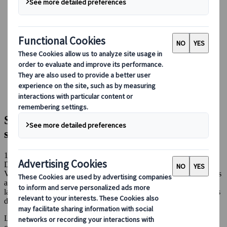
Conducir en Japón
Reservar con nosotros
Japan Rail Pass
Alojamiento
Asesoramiento virtual
Japanspecialist
Blog
Destinos destacados
Shikoku en coche: la experiencia que no sabías que
necesitabas
Shikoku en coche: la experiencia que no
sabías que necesitabas
13 jun 2023
Destinos destacados
Viajar en tren es la forma más popular de moverse por Japón gracias
al fantástico JR Pass que te permite viajar todo lo que quieras a lo
largo y ancho del país nipón, pero ¿qué te parece tener un poco más
de libertad?
La libertad de dedicar todo el tiempo que quieras a cada destino o