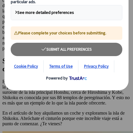
cada rincón, cambiar tus planes en el último momento... En
definitiva, disfrutar a tu ritmo y diseñar tus propias rutas. Esas son
las principales ventajas que te dará alquilar un coche en Japón. Y es
que, alquilar un vehículo en el país nipón no es tan difícil como
parece y tendrás la opción de vivir un montón de nuevas
experiencias inolvidables. Aunque Japón se considera un país muy
bien conectado por ferrocarril, algunos destinos se encuentran
aislados y solo se puede acceder por carretera (y te aseguramos que
muchos de estos recónditos destinos, valen indiscutiblemente la
pena).
Shikoku, un destino recóndito de Japón
que querrás conocer
Entre estos destinos apartados y remotos, Shikoku está sin duda en
la parte alta de nuestra lista de imprescindibles. Situado justo al
suroeste de la isla principal Honshu, cerca de Hiroshima y Kobe,
Shikoku es conocida por sus 88 templos de peregrinación. Y esto no
es más que un ejemplo de lo que la isla puede ofrecerte.
En el artículo de hoy alquilamos un coche y exploramos la isla de
Shikoku. Abróchate el cinturón porque este increíble viaje está a
punto de comenzar. ¿Te vienes?