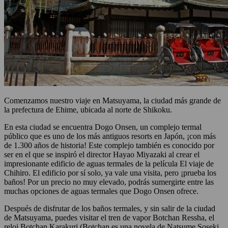
Comenzamos nuestro viaje en Matsuyama, la ciudad más grande de
la prefectura de Ehime, ubicada al norte de Shikoku.
En esta ciudad se encuentra Dogo Onsen, un complejo termal
público que es uno de los más antiguos resorts en Japón, ¡con más
de 1.300 años de historia! Este complejo también es conocido por
ser en el que se inspiró el director Hayao Miyazaki al crear el
impresionante edificio de aguas termales de la película El viaje de
Chihiro. El edificio por sí solo, ya vale una visita, pero ¡prueba los
baños! Por un precio no muy elevado, podrás sumergirte entre las
muchas opciones de aguas termales que Dogo Onsen ofrece.
Después de disfrutar de los baños termales, y sin salir de la ciudad
de Matsuyama, puedes visitar el tren de vapor Botchan Ressha, el
reloj Botchan Karakuri (Botchan es una novela de Natsume Soseki