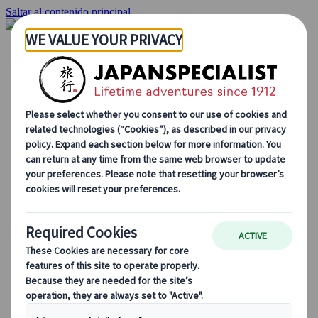
Saltar al contenido principal
Inicio
Viajes
Viajes a medida
Viajes de autor
Fly & Drive
Circuitos organizados
Excursiones
Tours de grupo a medida
Japan Rail Pass
Cómo trabajamos
Sobre nosotros
Nuestro equipo
Únete a nuestro equipo
Blog
Consejos de viaje para cada temporada
Destinos destacados
Perspectivas culturales
Experiencias gastronómicas
Recorre Japón en tren
Preguntas frecuentes
Información práctica
Etiqueta en Japón