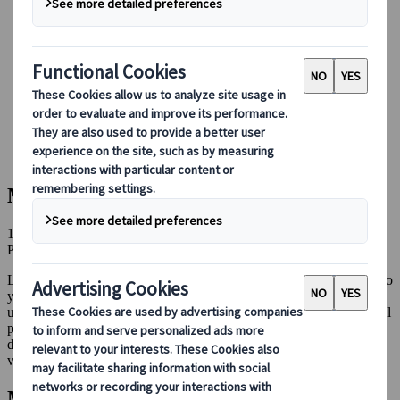
Conducir en Japón
Reservar con nosotros
Japan Rail Pass
Alojamiento
Asesoramiento virtual
Japanspecialist
Blog
Consejos de viaje para cada temporada
Museos en Japón: Una Visita Ineludible
Museos en Japón: Una Visita Ineludible
17 ene 2023
Perspectivas culturales
La oferta cultural en Japón es una fuente inagotable de conocimiento
y una actividad que no deberíamos desaprovechar, ya que ofrece
una oportunidad única para ampliar nuestro saber y comprensión del
país anfitrión. A continuación, os ofrecemos una pequeña selección
de museos que, en nuestra opinión, no deberían faltar en nuestra
visita al País del Sol Naciente.
Museo Nacional de Tokio