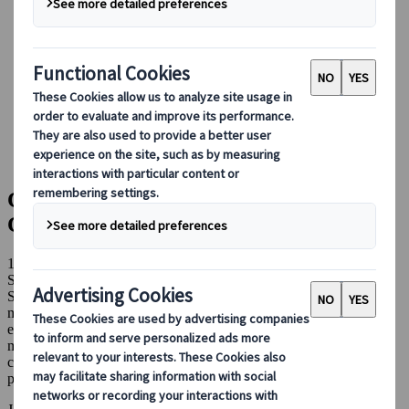
Conducir en Japón
Reservar con nosotros
Japan Rail Pass
Alojamiento
Asesoramiento virtual
Japanspecialist
Blog
Consejos de viaje para cada temporada
Clima & Estaciones en Japón - Guia Completa
Clima & Estaciones en Japón - Guia
Completa
14 feb 2024
Selección del editor
Consejos de viaje para cada temporada
Si estás buscando un destino único que combine tradición y
modernidad, entonces Japón es el lugar perfecto para ti. Como
expertos en viajes a Japón, estamos aquí para ayudarte a planear la
mejor experiencia de tu vida. En este artículo, hablaremos sobre las
cuatro estaciones en Japón, el clima y las experiencias únicas que
puedes vivir en este fascinante país.