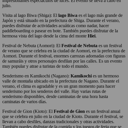
impresionantes espectáculos de luces. El evento se lleva a cabo en
julio.
Visita al lago Biwa (Shiga): El
lago Biwa
es el lago más grande de
Japón y está situado en la prefectura de Shiga. Durante el verano,
puedes disfrutar de actividades acuáticas como nadar, hacer
paddleboarding o pasear en bote. También puedes disfrutar de la
hermosa vista del lago desde la cima del monte
Hiei
.
Festival de Nebuta (Aomori): El
Festival de Nebuta
es un festival
de verano que se celebra en la ciudad de Aomori, en la prefectura de
Aomori. Durante el festival, enormes carrozas adornadas con figuras
de samuráis y otros personajes desfilan por las calles. Es un evento
muy popular y atrae a turistas de todo el mundo.
Senderismo en Kamikochi (Nagano):
Kamikochi
es un hermoso
valle de montaña ubicado en la prefectura de Nagano. Durante el
verano, el clima es agradable y es un gran momento para hacer
senderismo por los senderos del valle. Hay varias rutas de
senderismo disponibles, desde caminatas de una hora hasta
caminatas de varios días.
Festival de Gion (Kioto): El
Festival de Gion
es un festival anual
que se celebra en julio en la ciudad de Kioto. Durante el festival, se
llevan a cabo desfiles, danzas tradicionales y otras actividades.
También puedes disfrutar de la comida y los juegos de feria que se