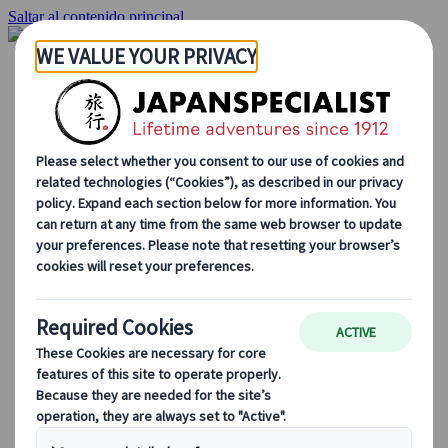
Saltar al contenido principal
Inicio
Viajes
Viajes a medida
Viajes de autor
Fly & Drive
Circuitos organizados
Excursiones
Tours de grupo a medida
Japan Rail Pass
Cómo trabajamos
Sobre nosotros
Nuestro equipo
Únete a nuestro equipo
Blog
Consejos de viaje para cada temporada
Destinos destacados
Perspectivas culturales
Experiencias gastronómicas
Recorre Japón en tren
Preguntas frecuentes
Información práctica
Etiqueta en Japón