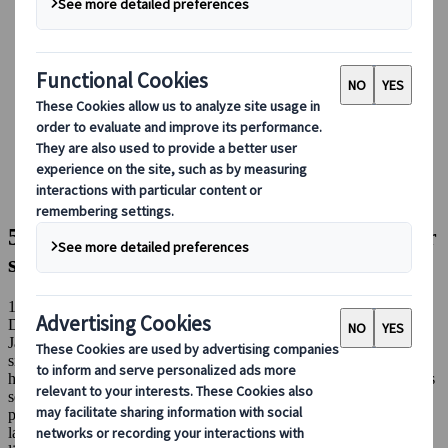
Conducir en Japón
Reservar con nosotros
Japan Rail Pass
Alojamiento
Asesoramiento virtual
Japanspecialist
Blog
Destinos destacados
5 razones para que Japón y Corea del Sur sean tu próximo
viaje
5 razones para que Japón y Corea del Sur
sean tu próximo viaje
12 dic 2023
Destinos destacados
Japón y Corea del Sur son dos de los destinos turísticos más
singulares y fascinantes del mundo. Con sus vibrantes culturas, rica
historia e impresionantes paisajes, no es de extrañar que estos países
se hayan vuelto un destino popular entre los turistas. Si estás
pensando en viajar a Asia, estas son solo algunas de las razones por
las que Japón y Corea del Sur deberían estar en la parte alta de tu