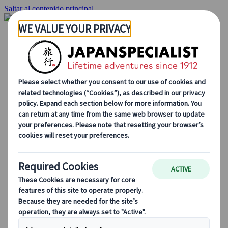
Saltar al contenido principal
Inicio
Viajes
Viajes a medida
Viajes de autor
Fly & Drive
Circuitos organizados
Excursiones
Tours de grupo a medida
Japan Rail Pass
Cómo trabajamos
Sobre nosotros
Nuestro equipo
Únete a nuestro equipo
Blog
Consejos de viaje para cada temporada
Destinos destacados
Perspectivas culturales
Experiencias gastronómicas
Recorre Japón en tren
Preguntas frecuentes
Información práctica
Etiqueta en Japón