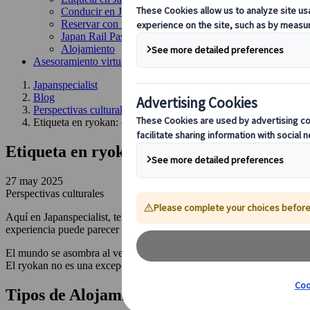
Conducir en Japón
Reservar con nosotros
Japan Rail Pass
Alojamiento
Asesoramiento virtual
Japanspecialist
Blog
Perspectivas culturales
Etiqueta en ryokan: cómo disfrutar del alojamiento tradicional 
Etiqueta en ryokan: cómo disfrutar del alo
27 may 2025
Perspectivas culturales
Aquí en Japanspecialist, tenemos algo de experiencia con el turismo e
experiencia puede parecer bastante intimidante al principio sin conoc
El mundo se asombra al ver lo limpia, organizada y tranquila que es l
El ryokan no es una excepción a esto, especialmente cuando se trata
l
Tipos de Alojamientos en Japón