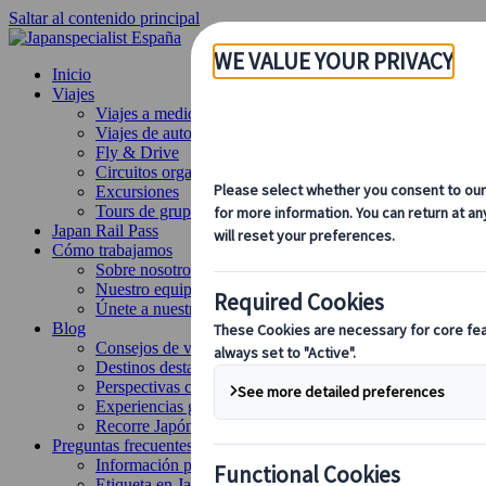
Saltar al contenido principal
Inicio
Viajes
Viajes a medida
Viajes de autor
Fly & Drive
Circuitos organizados
Excursiones
Tours de grupo a medida
Japan Rail Pass
Cómo trabajamos
Sobre nosotros
Nuestro equipo
Únete a nuestro equipo
Blog
Consejos de viaje para cada temporada
Destinos destacados
Perspectivas culturales
Experiencias gastronómicas
Recorre Japón en tren
Preguntas frecuentes
Información práctica
Etiqueta en Japón