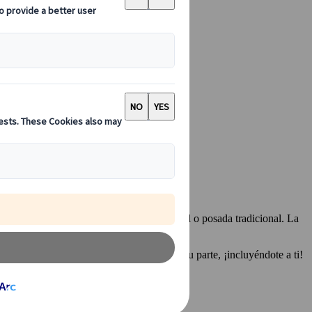
tar un ryokan, el término japonés para hotel o posada tradicional. La
a mantener ese orden, todos deben hacer su parte, ¡incluyéndote a ti!
.