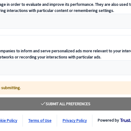
 aguas termales y las pintorescas montañas japonesas, explora una select
n ampliar sus horizontes. Tanto si buscas aventura, relax o inmersión c