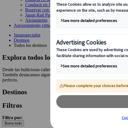
Conducir en Japón
Reservar con nosotros
Japan Rail Pass
Alojamiento
Asesoramiento virtual
Japanspecialist
Destinos
Todos los destinos
Explora todos los destinos y atracciones
Desde las bulliciosas calles de Tokio hasta la tranquila belleza de las
También destacamos algunos destinos internacionales para quienes desee
perfecto.
Destinos
Filtros
Filtra por:
Borra todo