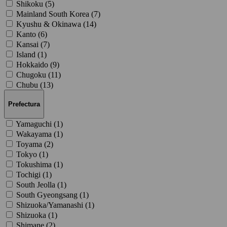
Shikoku (
5
)
Mainland South Korea (
7
)
Kyushu & Okinawa (
14
)
Kanto (
6
)
Kansai (
7
)
Island (
1
)
Hokkaido (
9
)
Chugoku (
11
)
Chubu (
13
)
Prefectura
Yamaguchi (
1
)
Wakayama (
1
)
Toyama (
2
)
Tokyo (
1
)
Tokushima (
1
)
Tochigi (
1
)
South Jeolla (
1
)
South Gyeongsang (
1
)
Shizuoka/Yamanashi (
1
)
Shizuoka (
1
)
Shimane (
2
)