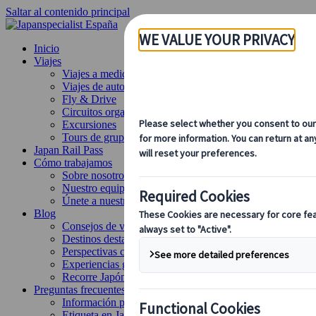
Saltar al contenido principal
Inicio
Viajes
Viajes a medida
Viajes de autor
Fly & Drive
Circuitos organizados
Excursiones
Tours de grupo a medida
Japan Rail Pass
Cómo trabajamos
Sobre nosotros
Nuestro equipo
Únete a nuestro equipo
Blog
Consejos de viaje para cada temporada
Destinos destacados
Perspectivas culturales
Experiencias gastronómicas
Recorre Japón en tren
Preguntas frecuentes
Información práctica
Etiqueta en Japón